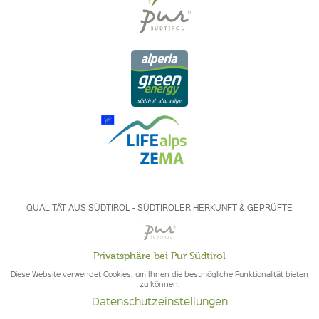
QUALITÄT AUS SÜDTIROL - SÜDTIROLER HERKUNFT & GEPRÜFTE
QUALITÄT
Privatsphäre bei Pur Südtirol
Aktiv
Funktionale
Diese Website verwendet Cookies, um Ihnen die bestmögliche Funktionalität bieten
zu können.
Datenschutzeinstellungen
Inaktiv
Marketing
© 2026 Pur Südtirol