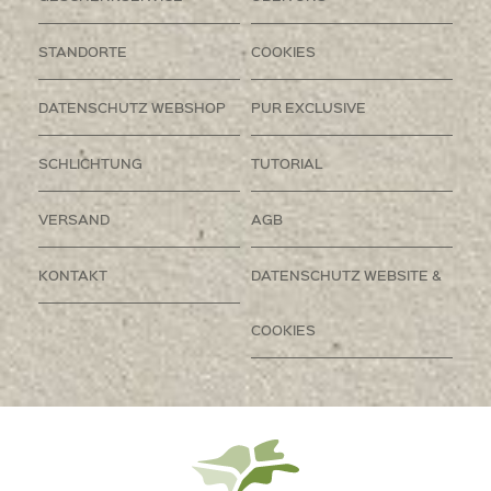
STANDORTE
COOKIES
DATENSCHUTZ WEBSHOP
PUR EXCLUSIVE
SCHLICHTUNG
TUTORIAL
VERSAND
AGB
KONTAKT
DATENSCHUTZ WEBSITE &
COOKIES