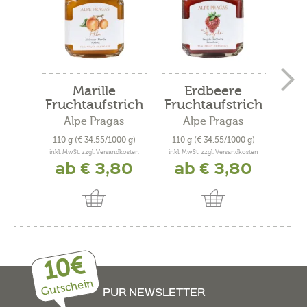
Marille
Erdbeere
Fruchtaufstrich
Fruchtaufstrich
Alpe Pragas
Alpe Pragas
110 g
(€ 34,55/1000 g)
110 g
(€ 34,55/1000 g)
340
inkl. MwSt. zzgl. Versandkosten
inkl. MwSt. zzgl. Versandkosten
inkl. 
ab € 3,80
ab € 3,80
10€
Gutschein
PUR NEWSLETTER