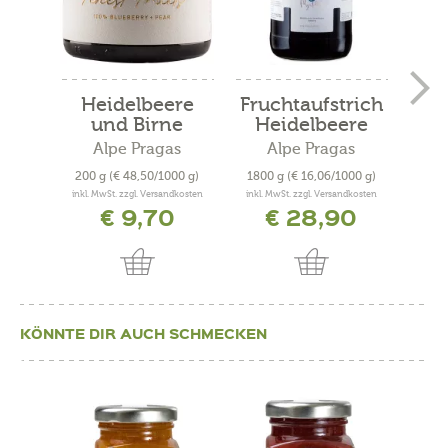
Heidelbeere
Fruchtaufstrich
Fru
und Birne
Heidelbeere
„
„Finest...
Alpe Pragas
Alpe Pragas
200 g
(€ 48,50/1000 g)
1800 g
(€ 16,06/1000 g)
22
inkl. MwSt. zzgl. Versandkosten
inkl. MwSt. zzgl. Versandkosten
inkl. 
€ 9,70
€ 28,90
KÖNNTE DIR AUCH SCHMECKEN