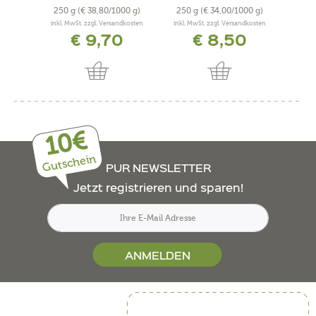
250 g
(€ 38,80/1000 g)
250 g
(€ 34,00/1000 g)
50 
inkl. MwSt. zzgl. Versandkosten
inkl. MwSt. zzgl. Versandkosten
inkl. 
€ 9,70
€ 8,50
10€
Gutschein
PUR NEWSLETTER
Jetzt registrieren und sparen!
ANMELDEN