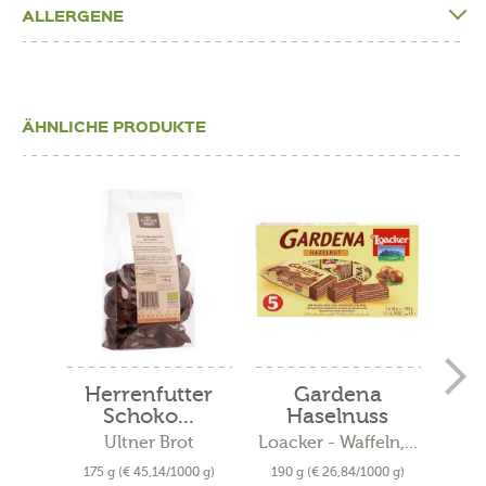
ALLERGENE
ÄHNLICHE PRODUKTE
Herrenfutter
Gardena
Q
Schoko...
Haselnuss
Do
Ultner Brot
Loacker - Waffeln,...
Loack
175 g
(€ 45,14/1000 g)
190 g
(€ 26,84/1000 g)
125