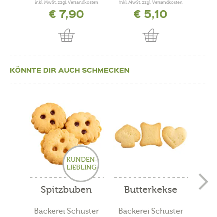
inkl. MwSt. zzgl. Versandkosten
inkl. MwSt. zzgl. Versandkosten
inkl. 
€ 7,90
€ 5,10
KÖNNTE DIR AUCH SCHMECKEN
KUNDEN-
LIEBLING
Spitzbuben
Butterkekse
Mi
Chi
Bäckerei Schuster
Bäckerei Schuster