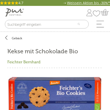
4.7
➝
Weissein Aktion bis -30%*
Gebäck
Kekse mit Schokolade Bio
Feichter Bernhard