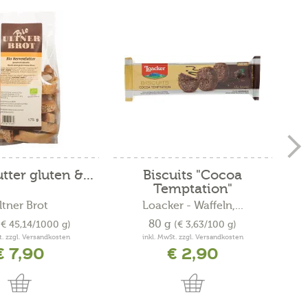
tter gluten &...
Biscuits "Cocoa
Temptation"
ltner Brot
Loacker - Waffeln,...
80 g
(€ 45,14/1000 g)
(€ 3,63/100 g)
t. zzgl. Versandkosten
inkl. MwSt. zzgl. Versandkosten
€ 7,90
€ 2,90