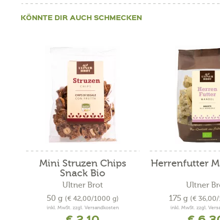
KÖNNTE DIR AUCH SCHMECKEN
Mini Struzen Chips
Herrenfutter M
Snack Bio
Ultner Brot
Ultner Br
50 g
175 g
(€ 42,00/1000 g)
(€ 36,00
inkl. MwSt. zzgl. Versandkosten
inkl. MwSt. zzgl. Ver
€ 2,10
€ 6,3