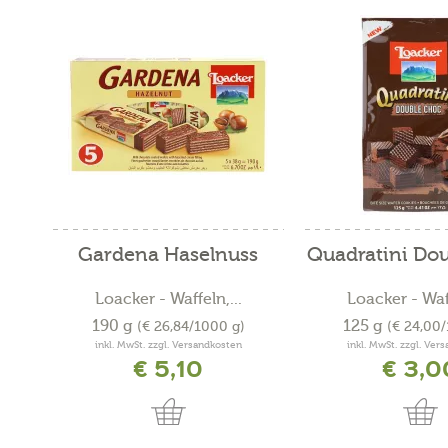
Gardena Haselnuss
Quadratini Do
Loacker - Waffeln,...
Loacker - Waff
190 g
125 g
(€ 26,84/1000 g)
(€ 24,00
inkl. MwSt. zzgl. Versandkosten
inkl. MwSt. zzgl. Ver
€ 5,10
€ 3,0