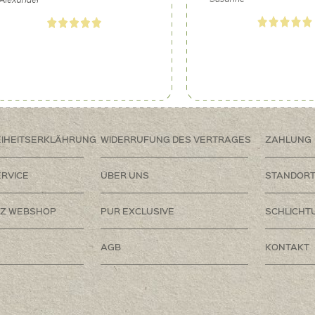
EIHEITSERKLÄHRUNG
WIDERRUFUNG DES VERTRAGES
ZAHLUNG
RVICE
ÜBER UNS
STANDOR
Z WEBSHOP
PUR EXCLUSIVE
SCHLICHT
AGB
KONTAKT