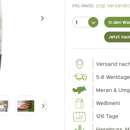
inkl. MwSt.
zzgl. Versandk
In den Wa
Jetzt kau
Versand nac
5-8 Werktage
Meran & Um
Weißmehl
126 Tage
Haselnuss, M