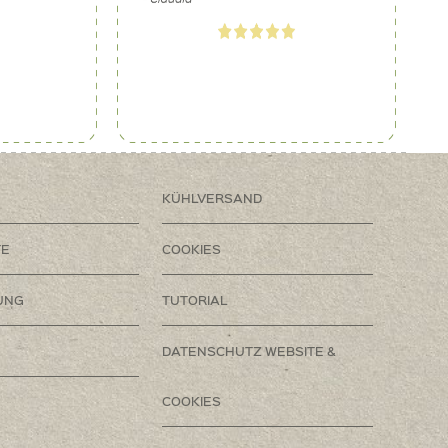
KÜHLVERSAND
TE
COOKIES
UNG
TUTORIAL
DATENSCHUTZ WEBSITE &
COOKIES