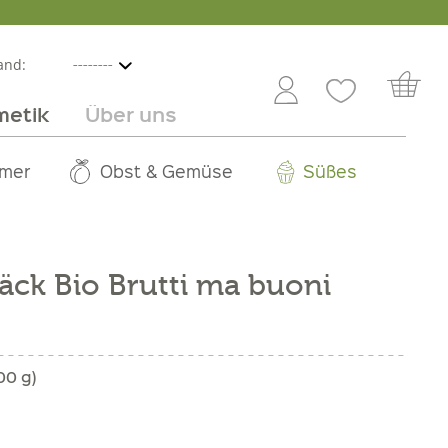
and:
metik
Über uns
nline
mmer
 Angebot
Großhandel
Obst & Gemüse
Service
Süßes
Jobs
ck Bio Brutti ma buoni
00 g)