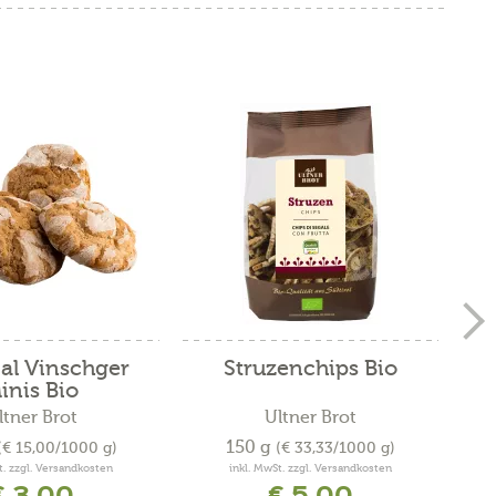
al Vinschger
Struzenchips Bio
inis Bio
ltner Brot
Ultner Brot
150 g
(€ 15,00/1000 g)
(€ 33,33/1000 g)
t. zzgl. Versandkosten
inkl. MwSt. zzgl. Versandkosten
€ 3,00
€ 5,00