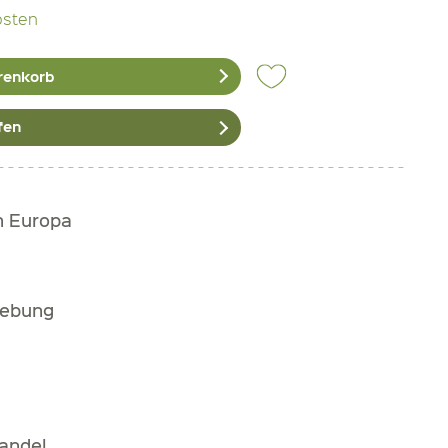
osten
renkorb
fen
h Europa
gebung
andel