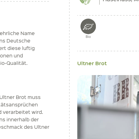
n ehrliche Name
Bio
 ins Deutsche
rt diese luftig
ronen und
Ultner Brot
io-Qualität.
Ultner Brot muss
tätsansprüchen
 verarbeitet wird.
ns innerhalb der
Geschmack des Ultner