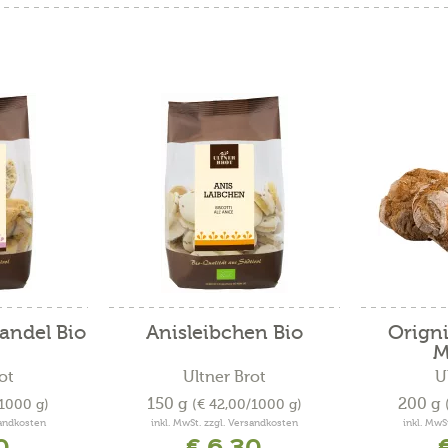
andel Bio
Anisleibchen Bio
Origni
M
ot
Ultner Brot
U
150 g
200 g
/1000 g)
(€ 42,00/1000 g)
sandkosten
inkl. MwSt. zzgl. Versandkosten
inkl. MwS
0
€ 6,30