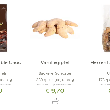
uble Choc
Vanillegipfel
Herrenfu
eln,...
Bäckerei Schuster
U
250 g
175 g
/1000 g)
(€ 38,80/1000 g)
sandkosten
inkl. MwSt. zzgl. Versandkosten
inkl. MwS
0
€ 9,70