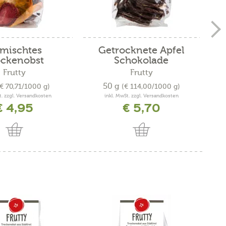
mischtes
Getrocknete Äpfel
ockenobst
Schokolade
Frutty
Frutty
50 g
(€ 70,71/1000 g)
(€ 114,00/1000 g)
t. zzgl. Versandkosten
inkl. MwSt. zzgl. Versandkosten
€ 4,95
€ 5,70