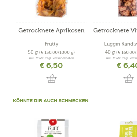
Getrocknete Aprikosen
Getrocknete Vi
Frutty
Luggin Kandl
50 g
40 g
(€ 130,00/1000 g)
(€ 160,00
inkl. MwSt. zzgl. Versandkosten
inkl. MwSt. zzgl. Ver
€ 6,50
€ 6,4
KÖNNTE DIR AUCH SCHMECKEN