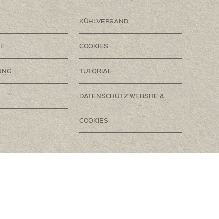
KÜHLVERSAND
TE
COOKIES
UNG
TUTORIAL
DATENSCHUTZ WEBSITE &
COOKIES