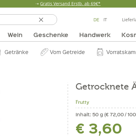
➝
Gratis Versand Erstb. ab 69€*
DE
IT
Lieferl
Wein
Geschenke
Handwerk
Kos
ten
 & Öle
Erdbeerzeit
Getränke
Team
Verpackungen
Anlass
Unsere Märkte
Vom Getreide
Wandern
Weinpakete
Pur Exclusive O
Vorratska
Weine im
Getrocknete Ä
Frutty
Inhalt:
50 g (€ 72,00 / 100
€ 3,60