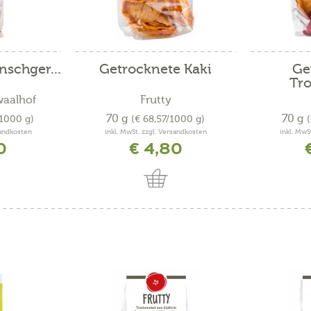
nschger...
Getrocknete Kaki
Ge
Tr
waalhof
Frutty
70 g
70 g
/1000 g)
(€ 68,57/1000 g)
sandkosten
inkl. MwSt. zzgl. Versandkosten
inkl. MwS
0
€ 4,80