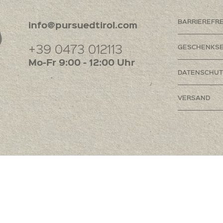
BARRIEREFR
info@pursuedtirol.com
+39 0473 012113
GESCHENKSE
Mo-Fr 9:00 - 12:00 Uhr
DATENSCHUT
VERSAND