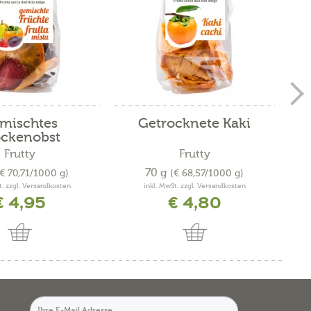
mischtes
Getrocknete Kaki
Ge
ockenobst
Frutty
Frutty
70 g
(€ 70,71/1000 g)
(€ 68,57/1000 g)
t. zzgl. Versandkosten
inkl. MwSt. zzgl. Versandkosten
€ 4,95
€ 4,80