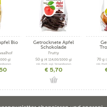
pfel Bio
Getrocknete Äpfel
Ge
Schokolade
Tr
waalhof
Frutty
50 g
70 g
1000 g)
(€ 114,00/1000 g)
sandkosten
inkl. MwSt. zzgl. Versandkosten
inkl. MwS
,50
€ 5,70