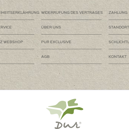
EIHEITSERKLÄHRUNG
WIDERRUFUNG DES VERTRAGES
ZAHLUNG
RVICE
ÜBER UNS
STANDOR
Z WEBSHOP
PUR EXCLUSIVE
SCHLICHT
AGB
KONTAKT