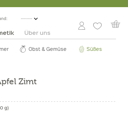
and:
metik
Über uns
nline
mmer
 Angebot
Großhandel
Obst & Gemüse
Service
Süßes
Jobs
pfel Zimt
0 g)