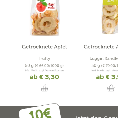
Getrocknete Äpfel
Getrocknete Ä
Frutty
Luggin Kandl
50 g
50 g
(€ 66,00/1000 g)
(€ 70,00/
inkl. MwSt. zzgl. Versandkosten
inkl. MwSt. zzgl. Ver
ab € 3,30
ab € 3
10€