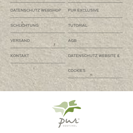
DATENSCHUTZ WEBSHOP
PUR EXCLUSIVE
SCHLICHTUNG
TUTORIAL
VERSAND
AGB
KONTAKT
DATENSCHUTZ WEBSITE &
COOKIES