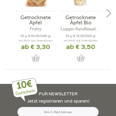
Getrocknete
Getrocknete
Ge
Äpfel
Äpfel Bio
Frutty
Luggin Kandlwaalhof
50 g
(€ 66,00/1000 g)
50 g
(€ 70,00/1000 g)
50 
inkl. MwSt. zzgl. Versandkosten
inkl. MwSt. zzgl. Versandkosten
inkl. 
ab € 3,30
ab € 3,50
10€
Gutschein
PUR NEWSLETTER
Jetzt registrieren und sparen!