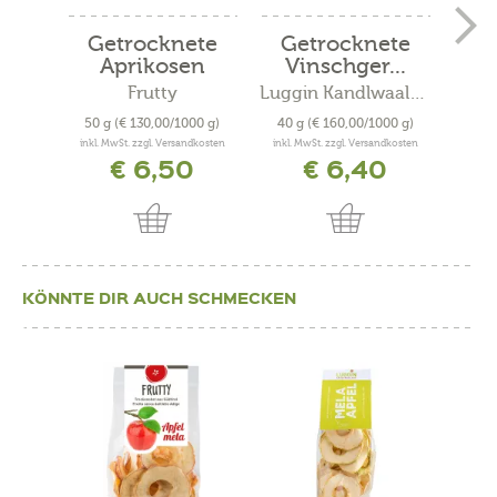
Getrocknete
Getrocknete
Ge
Aprikosen
Vinschger...
S
Frutty
Luggin Kandlwaalhof
50 g
(€ 130,00/1000 g)
40 g
(€ 160,00/1000 g)
50 
inkl. MwSt. zzgl. Versandkosten
inkl. MwSt. zzgl. Versandkosten
inkl. 
€ 6,50
€ 6,40
KÖNNTE DIR AUCH SCHMECKEN