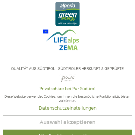
QUALITÄT AUS SÜDTIROL - SÜDTIROLER HERKUNFT & GEPRÜFTE
QUALITÄT
Privatsphäre bei Pur Südtirol
Aktiv
Funktionale
Diese Website verwendet Cookies, um Ihnen die bestmögliche Funktionalität bieten
zu können.
Datenschutzeinstellungen
Inaktiv
Marketing
© 2026 Pur Südtirol
Auswahl akzeptieren
Vertrag widerrufen
Inaktiv
Tracking
Impressum
|
Cookies
| MwSt-Nr. IT02578060218 | Bio-Zertifiziert: