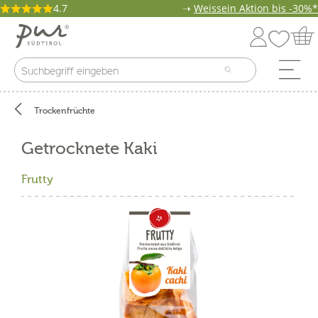
4.7
➝
Weissein Aktion bis -30%*
Trockenfrüchte
Getrocknete Kaki
Frutty