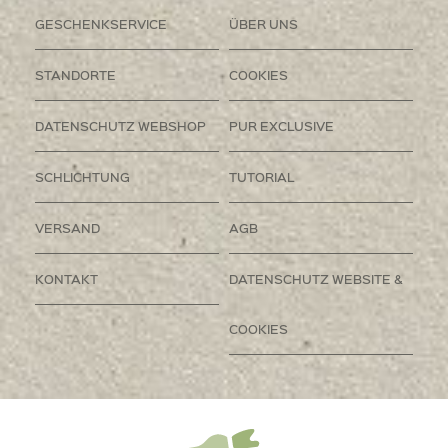
GESCHENKSERVICE
ÜBER UNS
STANDORTE
COOKIES
DATENSCHUTZ WEBSHOP
PUR EXCLUSIVE
SCHLICHTUNG
TUTORIAL
VERSAND
AGB
KONTAKT
DATENSCHUTZ WEBSITE &
COOKIES