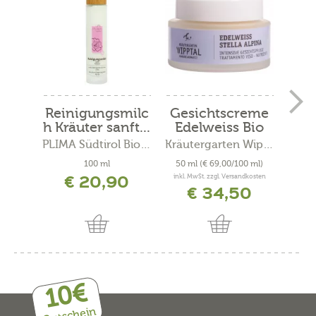
Reinigungsmilc
Gesichtscreme
Duf
h Kräuter sanft...
Edelweiss Bio
W
PLIMA Südtirol Bio-Kosmetik
Kräutergarten Wipptal
100 ml
50 ml
(€ 69,00/100 ml)
€ 20,90
inkl. MwSt. zzgl. Versandkosten
€ 34,50
10€