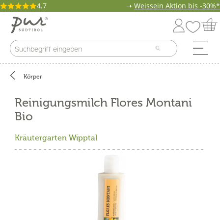
4.7
➝
Weissein Aktion bis -30%*
Körper
Reinigungsmilch Flores Montani
Bio
Kräutergarten Wipptal