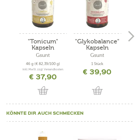
"Tonicum"
"Glykobalance"
Hon
Kapseln
Kapseln
Rin
Gsunt
Gsunt
Kräut
46 g
(€ 82,39/100 g)
1 Stück
€ 39,90
inkl. MwSt. zzgl. Versandkosten
€ 37,90
KÖNNTE DIR AUCH SCHMECKEN