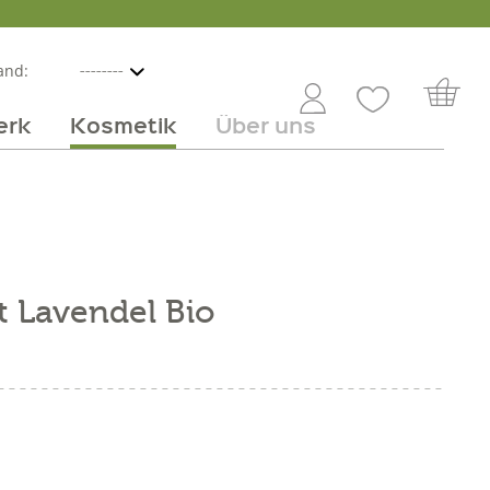
and:
erk
Kosmetik
Über uns
nline
mmer
 Angebot
Großhandel
Obst & Gemüse
Service
Süßes
Jobs
t Lavendel Bio