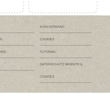
KÜHLVERSAND
TE
COOKIES
UNG
TUTORIAL
DATENSCHUTZ WEBSITE &
COOKIES