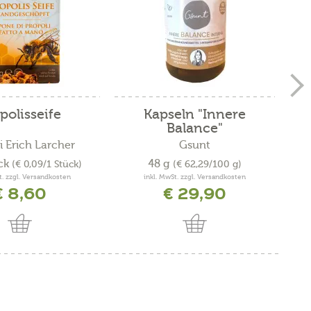
polisseife
Kapseln "Innere
K
Balance"
i Erich Larcher
Gsunt
ck
48 g
(€ 0,09/1 Stück)
(€ 62,29/100 g)
t. zzgl. Versandkosten
inkl. MwSt. zzgl. Versandkosten
€ 8,60
€ 29,90