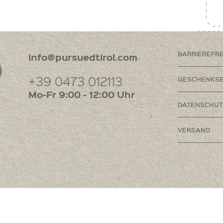
BARRIEREFR
info@pursuedtirol.com
+39 0473 012113
GESCHENKSE
Mo-Fr 9:00 - 12:00 Uhr
DATENSCHUT
VERSAND