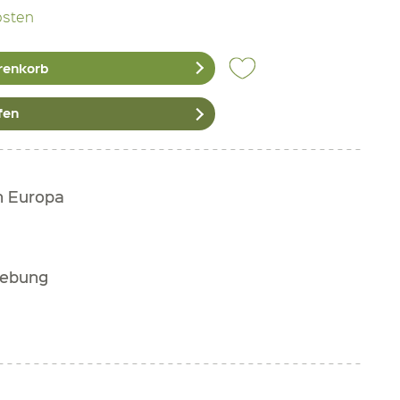
osten
renkorb
fen
h Europa
gebung