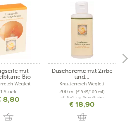
gseife mit
Duschcreme mit Zirbe
elblume Bio
und...
rreich Wegleit
Kräuterreich Wegleit
1 Stück
200 ml
(€ 9,45/100 ml)
€ 8,80
inkl. MwSt. zzgl. Versandkosten
€ 18,90