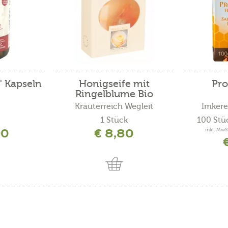
" Kapseln
Honigseife mit
Pro
Ringelblume Bio
Kräuterreich Wegleit
Imkere
1 Stück
100 Stü
90
€ 8,80
inkl. MwS