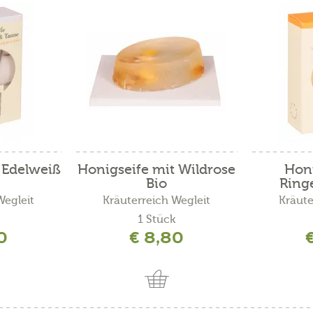
 Edelweiß
Honigseife mit Wildrose
Honi
Bio
Ring
Wegleit
Kräuterreich Wegleit
Kräute
1 Stück
0
€ 8,80