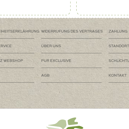
EIHEITSERKLÄHRUNG
WIDERRUFUNG DES VERTRAGES
ZAHLUNG
RVICE
ÜBER UNS
STANDOR
Z WEBSHOP
PUR EXCLUSIVE
SCHLICHT
AGB
KONTAKT