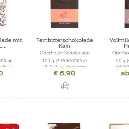
lade mit
Feinbitterschokolade
Vollmi
...
Kaki
H
Oberhöller Schokolade
Oberhöl
100 g
50 g
/100 g)
(€ 69,00/1000 g)
(
sandkosten
inkl. MwSt. zzgl. Versandkosten
inkl. MwS
0
€ 6,90
ab