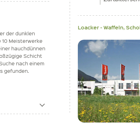
Loacker - Waffeln, Sch
ber der dunklen
e 10 Meisterwerke
 einer hauchdünnen
roßzügige Schicht
r Suche nach einem
its gefunden.