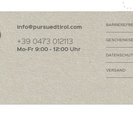
BARRIEREFR
info@pursuedtirol.com
+39 0473 012113
GESCHENKSE
Mo-Fr 9:00 - 12:00 Uhr
DATENSCHUT
VERSAND