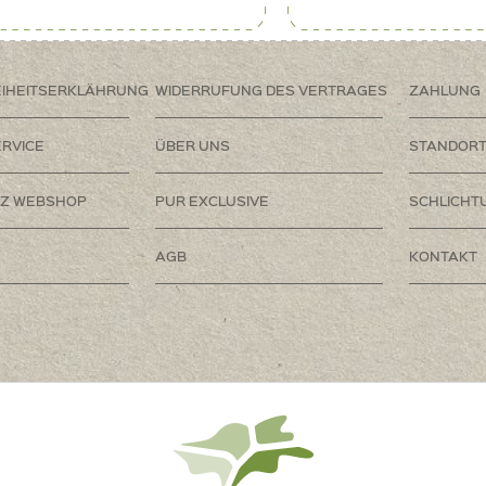
EIHEITSERKLÄHRUNG
WIDERRUFUNG DES VERTRAGES
ZAHLUNG
RVICE
ÜBER UNS
STANDOR
Z WEBSHOP
PUR EXCLUSIVE
SCHLICHT
AGB
KONTAKT