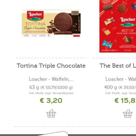
Tortina Triple Chocolate
The Best of 
Loacker - Waffeln,...
Loacker - Waff
63 g
400 g
(€ 50,79/1000 g)
(€ 39,50
inkl. MwSt. zzgl. Versandkosten
inkl. MwSt. zzgl. Ver
€ 3,20
€ 15,