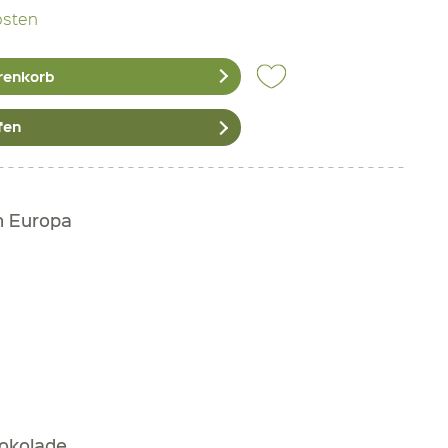
osten
renkorb
fen
h Europa
hokolade