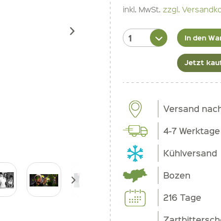
inkl. MwSt.
zzgl. Versandk
In den Wa
Jetzt kau
Versand nac
4-7 Werktage
Kühlversand
Bozen
216 Tage
Zartbittersc