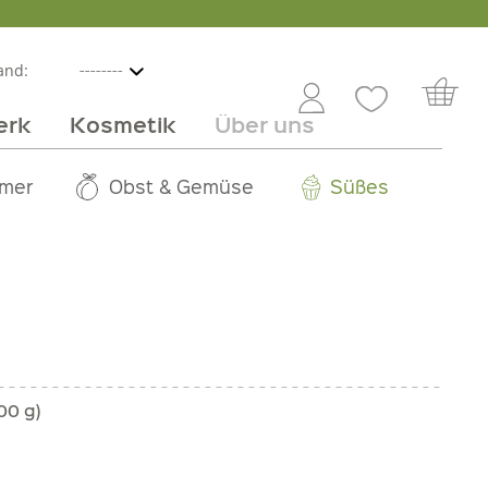
and:
erk
Kosmetik
Über uns
nline
mmer
 Angebot
Großhandel
Obst & Gemüse
Service
Süßes
Jobs
00 g)