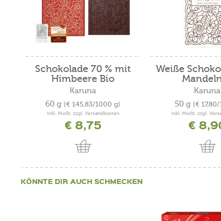
Schokolade 70 % mit
Weiße Schoko
Himbeere Bio
Mandeln,
Karuna
Karuna
60 g
50 g
(€ 145,83/1000 g)
(€ 17,80
inkl. MwSt. zzgl. Versandkosten
inkl. MwSt. zzgl. Ver
€ 8,75
€ 8,9
KÖNNTE DIR AUCH SCHMECKEN