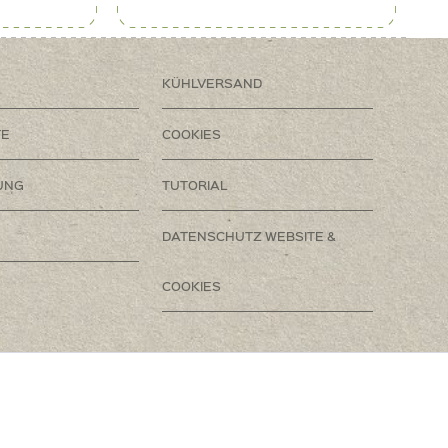
KÜHLVERSAND
TE
COOKIES
UNG
TUTORIAL
DATENSCHUTZ WEBSITE &
COOKIES