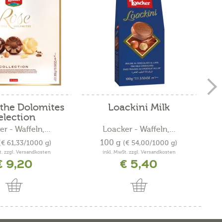
 the Dolomites
Loackini Milk
T
election
r - Waffeln,...
Loacker - Waffeln,...
100 g
(€ 61,33/1000 g)
(€ 54,00/1000 g)
t. zzgl. Versandkosten
inkl. MwSt. zzgl. Versandkosten
€ 9,20
€ 5,40