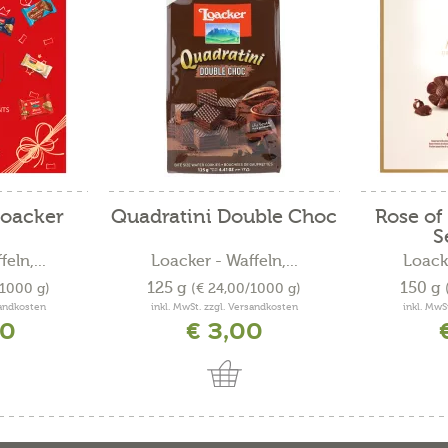
Loacker
Quadratini Double Choc
Rose of
S
eln,...
Loacker - Waffeln,...
Loacke
125 g
150 g
/1000 g)
(€ 24,00/1000 g)
sandkosten
inkl. MwSt. zzgl. Versandkosten
inkl. MwS
80
€ 3,00