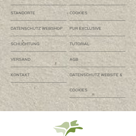
STANDORTE
COOKIES
DATENSCHUTZ WEBSHOP
PUR EXCLUSIVE
SCHLICHTUNG
TUTORIAL
VERSAND
AGB
KONTAKT
DATENSCHUTZ WEBSITE &
COOKIES