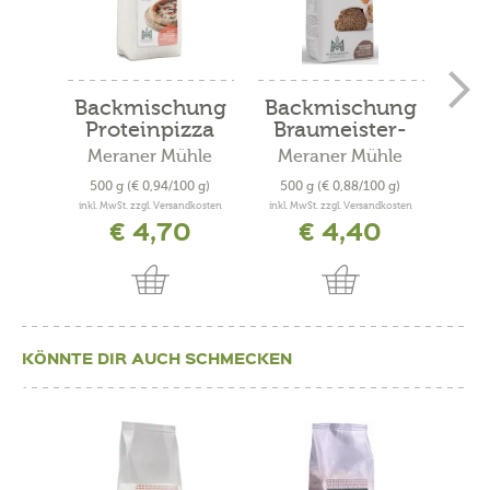
Backmischung
Backmischung
Ba
Proteinpizza
Braumeister-
Brot
Meraner Mühle
Meraner Mühle
Me
500 g
(€ 0,94/100 g)
500 g
(€ 0,88/100 g)
50
inkl. MwSt. zzgl. Versandkosten
inkl. MwSt. zzgl. Versandkosten
inkl. 
€ 4,70
€ 4,40
KÖNNTE DIR AUCH SCHMECKEN