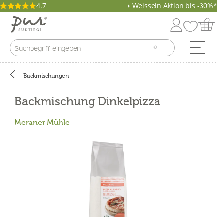
4.7
➝
Weissein Aktion bis -30%*
Backmischungen
Backmischung Dinkelpizza
Meraner Mühle