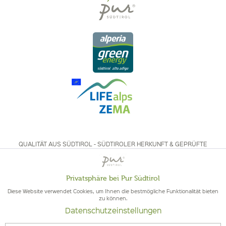
QUALITÄT AUS SÜDTIROL - SÜDTIROLER HERKUNFT & GEPRÜFTE
QUALITÄT
Privatsphäre bei Pur Südtirol
Aktiv
Funktionale
Diese Website verwendet Cookies, um Ihnen die bestmögliche Funktionalität bieten
zu können.
Datenschutzeinstellungen
Inaktiv
Marketing
© 2026 Pur Südtirol