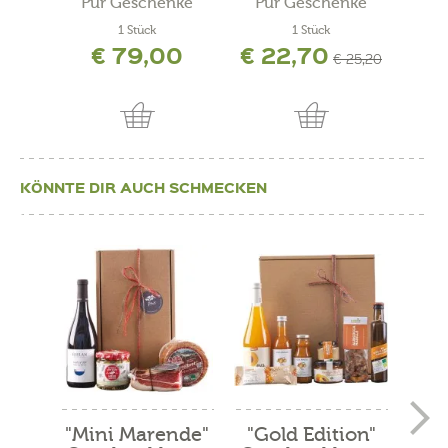
Pur Geschenke
Pur Geschenke
Pu
1 Stück
1 Stück
€ 79,00
€ 22,70
€ 25,20
KÖNNTE DIR AUCH SCHMECKEN
"Mini Marende"
"Gold Edition"
"