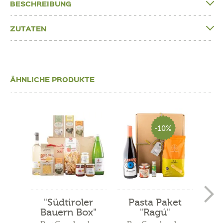
BESCHREIBUNG
ZUTATEN
ÄHNLICHE PRODUKTE
-10%
"Südtiroler
Pasta Paket
"
Bauern Box"
"Ragú"
Ges