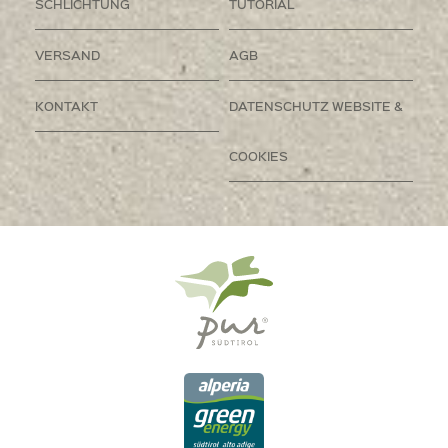
SCHLICHTUNG
TUTORIAL
VERSAND
AGB
KONTAKT
DATENSCHUTZ WEBSITE &
COOKIES