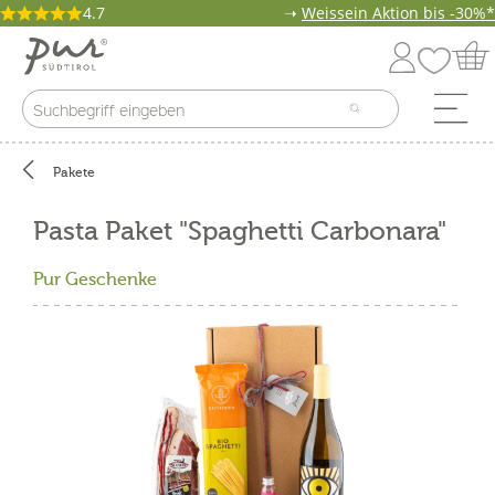
4.7
➝
Weissein Aktion bis -30%*
Pakete
Pasta Paket "Spaghetti Carbonara"
Pur Geschenke