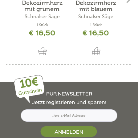
Dekozirmherz
Dekozirmherz
Zi
mit grünem
mit blauem
Filz...
Filz...
Schnalser Säge
Schnalser Säge
1 Stück
1 Stück
10 
€ 16,50
€ 16,50
inkl. 
10€
Gutschein
PUR NEWSLETTER
Jetzt registrieren und sparen!
ANMELDEN