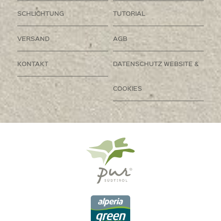
SCHLICHTUNG
TUTORIAL
VERSAND
AGB
KONTAKT
DATENSCHUTZ WEBSITE &
COOKIES