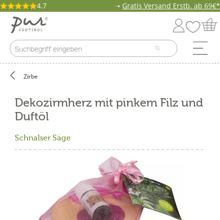
4.7
➝
Gratis Versand Erstb. ab 69€*
Zirbe
Dekozirmherz mit pinkem Filz und
Duftöl
Schnalser Säge