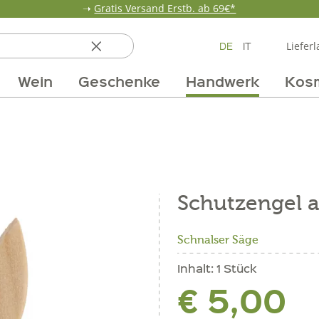
➝
Gratis Versand Erstb. ab 69€*
DE
IT
Lieferl
Wein
Geschenke
Handwerk
Kos
ten
 & Öle
Erdbeerzeit
Getränke
Team
Verpackungen
Anlass
Unsere Märkte
Vom Getreide
Wandern
Weinpakete
Pur Exclusive O
Vorratska
Weine im
Schutzengel a
Schnalser Säge
Inhalt:
1 Stück
€ 5,00