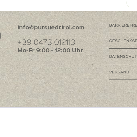
BARRIEREFR
info@pursuedtirol.com
+39 0473 012113
GESCHENKSE
Mo-Fr 9:00 - 12:00 Uhr
DATENSCHUT
VERSAND