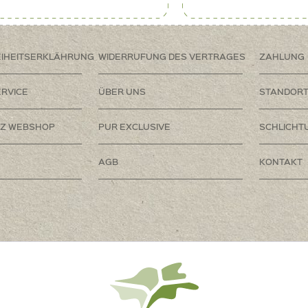
EIHEITSERKLÄHRUNG
WIDERRUFUNG DES VERTRAGES
ZAHLUNG
RVICE
ÜBER UNS
STANDOR
Z WEBSHOP
PUR EXCLUSIVE
SCHLICHT
AGB
KONTAKT