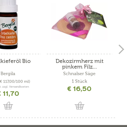
lkieferöl Bio
Dekozirmherz mit
pinkem Filz...
Bergila
Schnalser Säge
1 Stück
(€ 117,00/100 ml)
€ 16,50
t. zzgl. Versandkosten
 11,70