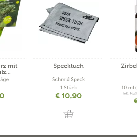
rz mit
Specktuch
Zirbe
z...
Säge
Schmid Speck
1 Stück
10 ml
50
€ 10,90
inkl. MwS
€