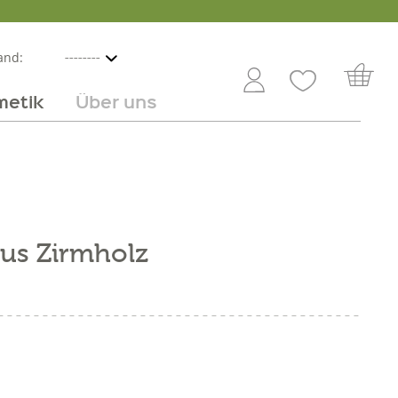
and:
metik
Über uns
nline
mmer
 Angebot
Großhandel
Obst & Gemüse
Service
Süßes
Jobs
us Zirmholz