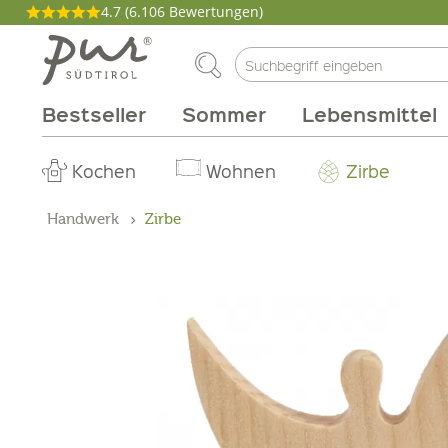
4.7
(6.106 Bewertungen)
Bestseller
Sommer
Lebensmittel
Philosophie
Aperitif
Fleisch & Wurst
Weinarten
Pakete
Kochen
Körperpflege
Genussmagazin
Abo Box
Brunch
Wohnen
Rebsorten
Tinkturen
Milchprodukte
Grillen
Gutscheine
Zirbe
Produzen
Gebiet
Düfte
Handwerk
Zirbe