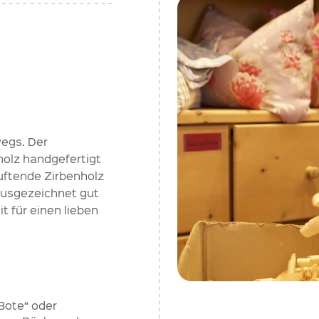
wegs. Der
holz handgefertigt
uftende Zirbenholz
ausgezeichnet gut
t für einen lieben
Bote“ oder