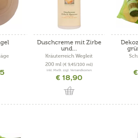
gel
Duschcreme mit Zirbe
Dekoz
und...
grü
Säge
Kräuterreich Wegleit
Sch
200 ml
(€ 9,45/100 ml)
95
€
inkl. MwSt. zzgl. Versandkosten
€ 18,90