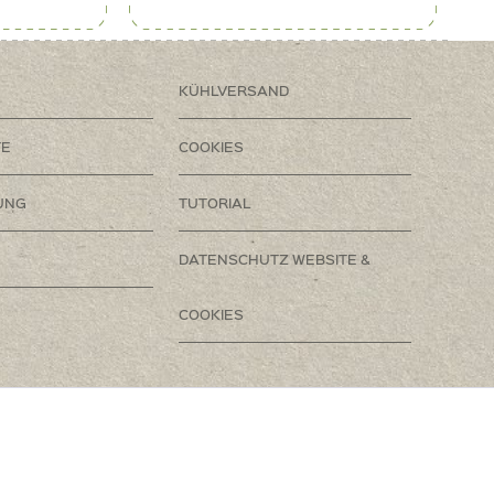
KÜHLVERSAND
TE
COOKIES
UNG
TUTORIAL
DATENSCHUTZ WEBSITE &
COOKIES