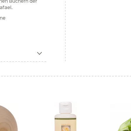
chen Büchern der
afael.
ine