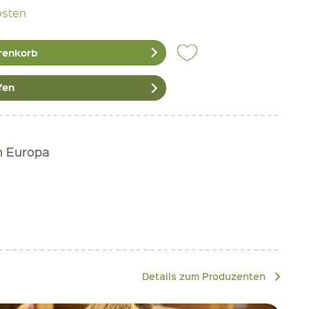
osten
renkorb
fen
h Europa
Details zum Produzenten