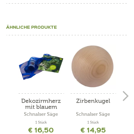
ÄHNLICHE PRODUKTE
Dekozirmherz
Zirbenkugel
D
mit blauem
mit
Filz...
Schnalser Säge
Schnalser Säge
Kräut
1 Stück
1 Stück
200
€ 16,50
€ 14,95
inkl. 