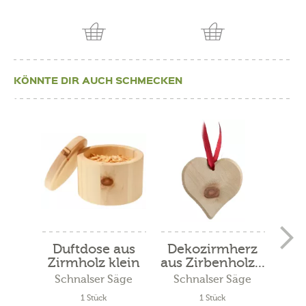
KÖNNTE DIR AUCH SCHMECKEN
Duftdose aus
Dekozirmherz
Zi
Zirmholz klein
aus Zirbenholz...
Schnalser Säge
Schnalser Säge
Sc
1 Stück
1 Stück
150