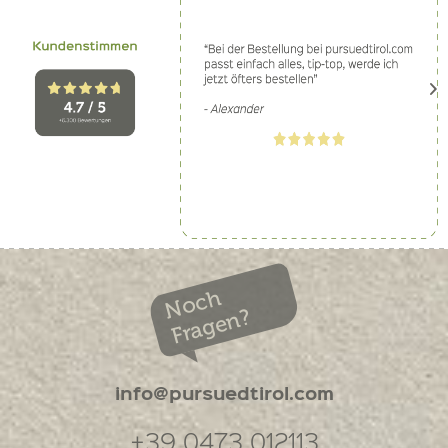
Noch
Fragen?
info@pursuedtirol.com
+39 0473 012113