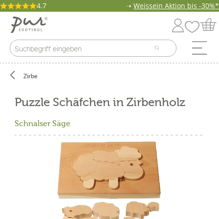
4.7
➝
Weissein Aktion bis -30%*
Zirbe
Puzzle Schäfchen in Zirbenholz
Schnalser Säge