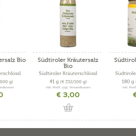
ersalz Bio
Südtiroler Kräutersalz
Südtiro
Bio
erschlössl
Südtiroler Kräuterschlössl
Südtirole
41 g
180 g
1000 g)
(€ 7,32/100 g)
sandkosten
inkl. MwSt. zzgl. Versandkosten
inkl. MwS
0
€ 3,00