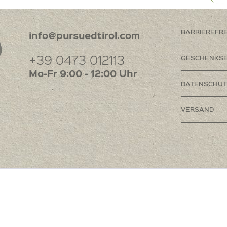
BARRIEREFR
info@pursuedtirol.com
+39 0473 012113
GESCHENKSE
Mo-Fr 9:00 - 12:00 Uhr
DATENSCHUT
VERSAND