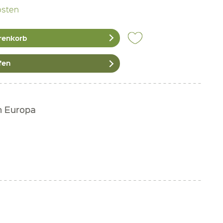
osten
renkorb
fen
h Europa