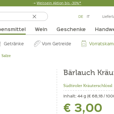
➝
Weissein Aktion bis -30%*
DE
IT
Lieferl
ensmittel
Wein
Geschenke
Handw
ten
 & Öle
Erdbeerzeit
Getränke
Team
Verpackungen
Anlass
Unsere Märkte
Vom Getreide
Wandern
Weinpakete
Pur Exclusive O
Vorratska
Weine im
Salze
Bärlauch Kräu
Südtiroler Kräuterschlössl
Inhalt:
44 g (€ 68,18 / 100
€ 3,00