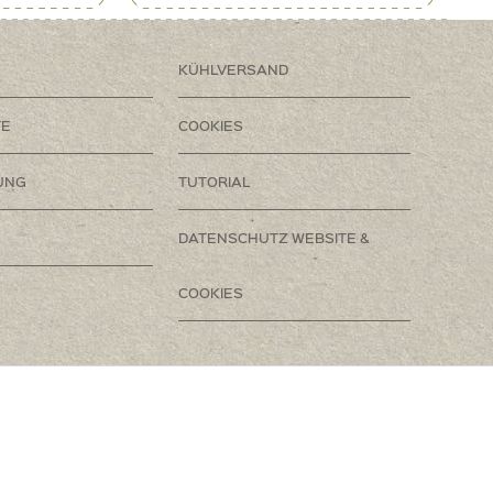
KÜHLVERSAND
TE
COOKIES
UNG
TUTORIAL
DATENSCHUTZ WEBSITE &
COOKIES