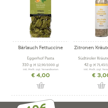
Bärlauch Fettuccine
Zitronen Kräut
Eggerhof Pasta
Südtiroler Kräut
310 g
42 g
(€ 12,90/1000 g)
(€ 71,43/
inkl. MwSt. zzgl. Versandkosten
inkl. MwSt. zzgl. Ver
€ 4,00
€ 3,0