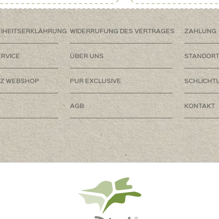
EIHEITSERKLÄHRUNG
WIDERRUFUNG DES VERTRAGES
ZAHLUNG
RVICE
ÜBER UNS
STANDOR
Z WEBSHOP
PUR EXCLUSIVE
SCHLICHT
AGB
KONTAKT