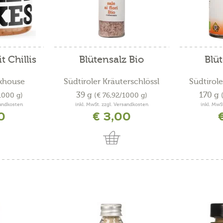
t Chillis
Blütensalz Bio
Blü
khouse
Südtiroler Kräuterschlössl
Südtirole
39 g
170 g
1000 g)
(€ 76,92/1000 g)
sandkosten
inkl. MwSt. zzgl. Versandkosten
inkl. MwS
0
€ 3,00