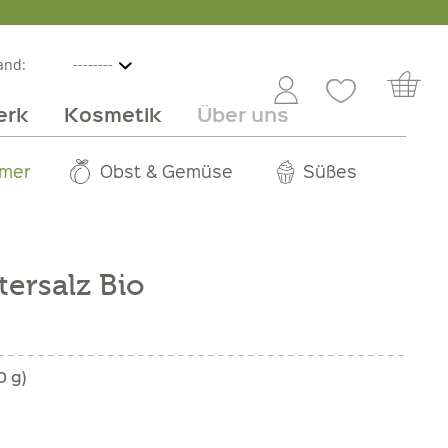
and:
erk
Kosmetik
Über uns
nline
mmer
 Angebot
Großhandel
Obst & Gemüse
Service
Süßes
Jobs
tersalz Bio
0 g)