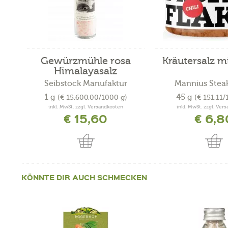
Gewürzmühle rosa
Kräutersalz mi
Himalayasalz
Seibstock Manufaktur
Mannius Stea
1 g
45 g
(€ 15.600,00/1000 g)
(€ 151,11/
inkl. MwSt. zzgl. Versandkosten
inkl. MwSt. zzgl. Ver
€ 15,60
€ 6,8
KÖNNTE DIR AUCH SCHMECKEN