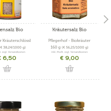
tensalz Bio
Kräutersalz Bio
H
r Kräuterschlössl
Pflegerhof - Biokräuter
160 g
(€ 38,24/1000 g)
(€ 56,25/1000 g)
t. zzgl. Versandkosten
inkl. MwSt. zzgl. Versandkosten
€ 6,50
€ 9,00