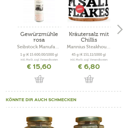
Gewürzmühle
Kräutersalz mit
Blü
rosa
Chillis
Himalayasalz
Seibstock Manufaktur
Mannius Steakhouse
1 g
(€ 15.600,00/1000 g)
45 g
(€ 151,11/1000 g)
39 
inkl. MwSt. zzgl. Versandkosten
inkl. MwSt. zzgl. Versandkosten
inkl. 
€ 15,60
€ 6,80
KÖNNTE DIR AUCH SCHMECKEN