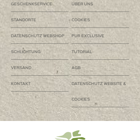
GESCHENKSERVICE
ÜBER UNS
STANDORTE
COOKIES
DATENSCHUTZ WEBSHOP
PUR EXCLUSIVE
SCHLICHTUNG
TUTORIAL
VERSAND
AGB
KONTAKT
DATENSCHUTZ WEBSITE &
COOKIES