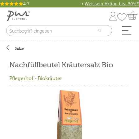
4.7
➝
Weissein Aktion bis -30%*
Salze
Nachfüllbeutel Kräutersalz Bio
Pflegerhof - Biokräuter