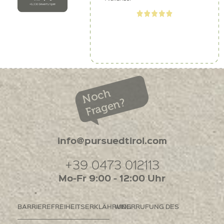
Noch
Fragen?
info@pursuedtirol.com
+39 0473 012113
Mo-Fr 9:00 - 12:00 Uhr
BARRIEREFREIHEITSERKLÄHRUNG
WIDERRUFUNG DES