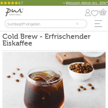
4.7
➝
Weissein Aktion bis -30%*
Cold Brew - Erfrischender
Eiskaffee