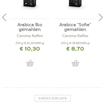
Arabica Bio
Arabica "Sofie"
A
gemahlen
gemahlen
Caroma Kaffee
Caroma Kaffee
250 g
(€ 41,20/1000 g)
250 g
(€ 34,80/1000 g)
€ 10,30
€ 8,70
inkl. MwSt. zzgl. Versandkosten
inkl. MwSt. zzgl. Versandkosten
ZURÜCK ZUR LISTE