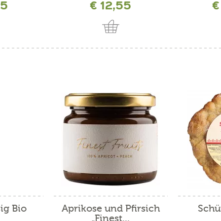
95
€ 12,55
€
ig Bio
Aprikose und Pfirsich
Schüt
„Finest...