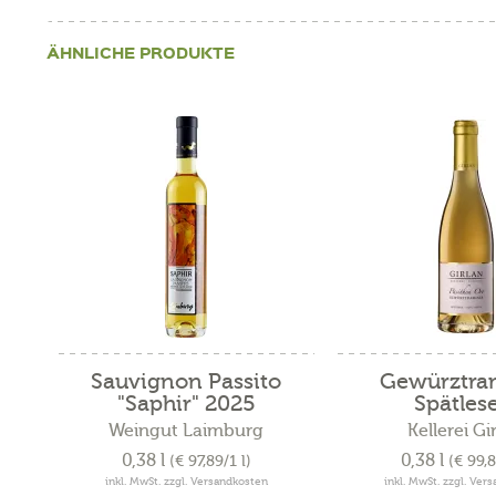
ÄHNLICHE PRODUKTE
Sauvignon Passito
Gewürztra
"Saphir" 2025
Spätlese
Weingut Laimburg
Kellerei Gi
0,38 l
0,38 l
(€ 97,89/1 l)
(€ 99,8
inkl. MwSt. zzgl. Versandkosten
inkl. MwSt. zzgl. Ver