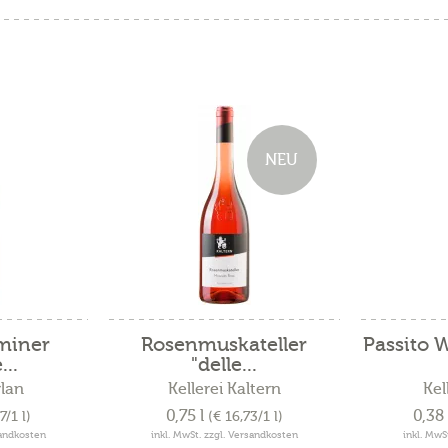
NEU
miner
Rosenmuskateller
Passito W
...
"delle...
rlan
Kellerei Kaltern
Kel
0,75 l
0,38
7/1 l)
(€ 16,73/1 l)
sandkosten
inkl. MwSt. zzgl. Versandkosten
inkl. MwS