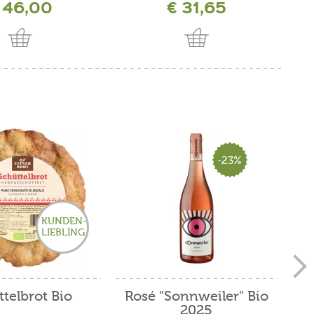
 46,00
€ 31,65
-23%
KUNDEN-
LIEBLING
telbrot Bio
Rosé "Sonnweiler" Bio
2025