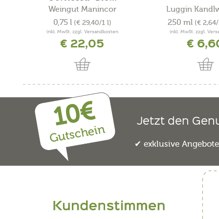
Weingut Manincor
Luggin Kandl
0,75 l
250 ml
(€ 29,40/1 l)
(€ 2,64
inkl. MwSt. zzgl. Versandkosten
inkl. MwSt. zzgl. Ver
€ 22,05
€ 6,6
10€
Jetzt den Gen
Gutschein
exklusive Angebot