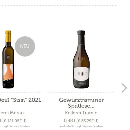
NEU
eiß "Sissi" 2021
Gewürztraminer
Ge
Spätlese...
lerei Meran
Kellerei Tramin
K
 l
0,38 l
(€ 121,05/1 l)
(€ 83,29/1 l)
t. zzgl. Versandkosten
inkl. MwSt. zzgl. Versandkosten