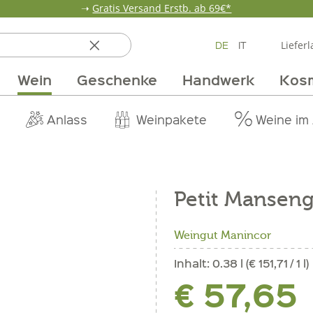
➝
Gratis Versand Erstb. ab 69€*
DE
IT
Lieferl
Wein
Geschenke
Handwerk
Kos
ten
 & Öle
Erdbeerzeit
Getränke
Team
Verpackungen
Anlass
Unsere Märkte
Vom Getreide
Wandern
Weinpakete
Pur Exclusive O
Vorratska
Weine im
Petit Manseng 
Weingut Manincor
Inhalt:
0.38 l (€ 151,71 / 1 l)
€ 57,65