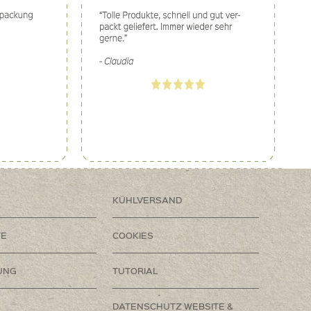
KÜHLVERSAND
TE
COOKIES
UNG
TUTORIAL
DATENSCHUTZ WEBSITE &