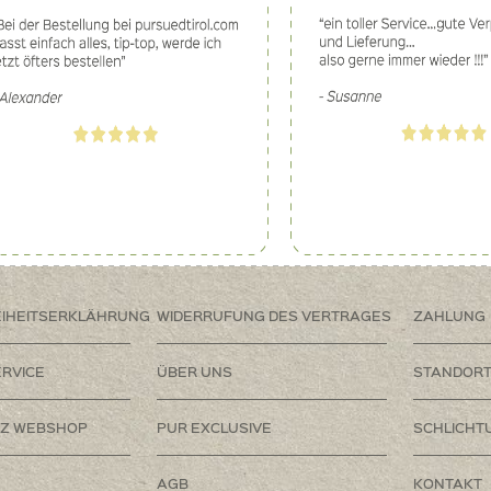
EIHEITSERKLÄHRUNG
WIDERRUFUNG DES VERTRAGES
ZAHLUNG
RVICE
ÜBER UNS
STANDOR
Z WEBSHOP
PUR EXCLUSIVE
SCHLICHT
AGB
KONTAKT