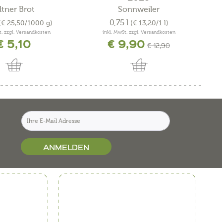
ltner Brot
Sonnweiler
0,75 l
(€ 25,50/1000 g)
(€ 13,20/1 l)
t. zzgl. Versandkosten
inkl. MwSt. zzgl. Versandkosten
€ 5,10
€ 9,90
€ 12,90
ANMELDEN