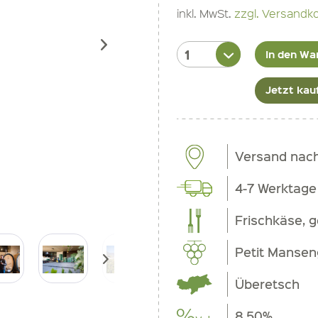
inkl. MwSt.
zzgl. Versandk
In den Wa
Jetzt kau
Versand nac
4-7 Werktage
Frischkäse, g
Petit Mansen
Überetsch
8.50%