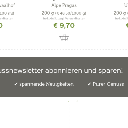
waalhof
Alpe Pragas
U
200 g
200 g
/100 ml)
(€ 48,50/1000 g)
sandkosten
inkl. MwSt. zzgl. Versandkosten
inkl. MwS
0
€ 9,70
ussnewsletter abonnieren und sparen!
e
spannende Neuigkeiten
Purer Genuss