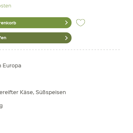
osten
renkorb
fen
h Europa
ereifter Käse, Süßspeisen
g