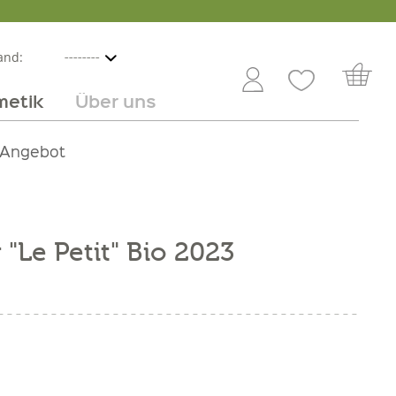
and:
metik
Über uns
nline
mmer
 Angebot
Großhandel
Obst & Gemüse
Service
Süßes
Jobs
"Le Petit" Bio 2023