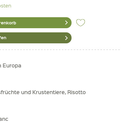
osten
renkorb
fen
h Europa
früchte und Krustentiere, Risotto
anc