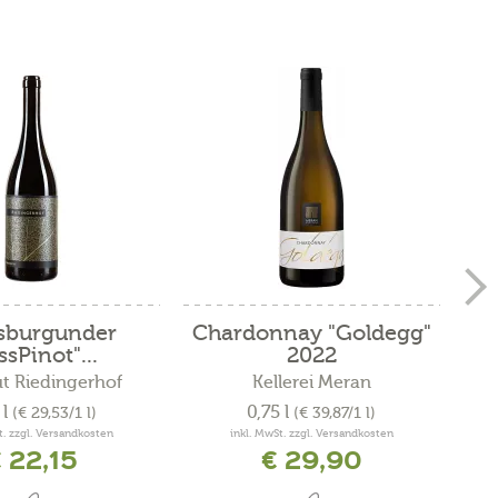
sburgunder
Chardonnay "Goldegg"
Sau
ssPinot"...
2022
t Riedingerhof
Kellerei Meran
 l
0,75 l
(€ 29,53/1 l)
(€ 39,87/1 l)
t. zzgl. Versandkosten
inkl. MwSt. zzgl. Versandkosten
 22,15
€ 29,90