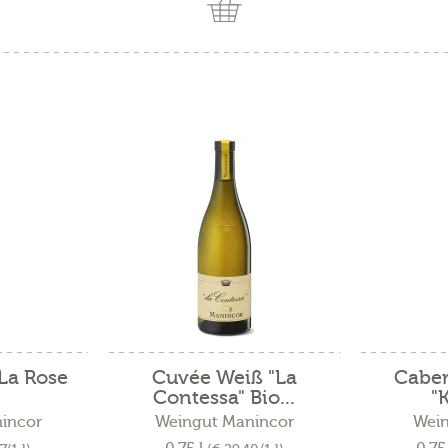
La Rose
Cuvée Weiß "La
Caber
Contessa" Bio...
"K
incor
Weingut Manincor
Wein