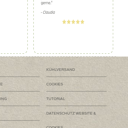
KÜHLVERSAND
TE
COOKIES
UNG
TUTORIAL
DATENSCHUTZ WEBSITE &
COOKIES