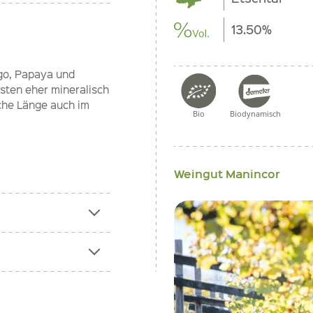
13.50%
go, Papaya und
nsten eher mineralisch
sche Länge auch im
Bio
Biodynamisch
Weingut Manincor