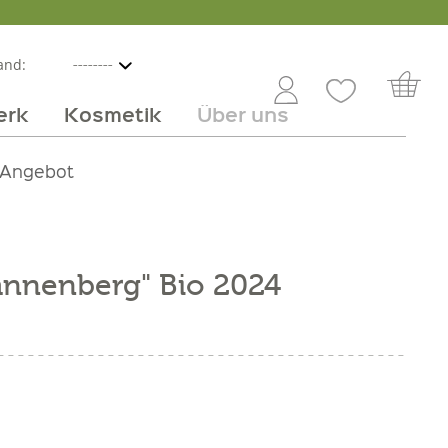
and:
erk
Kosmetik
Über uns
nline
mmer
 Angebot
Großhandel
Obst & Gemüse
Service
Süßes
Jobs
annenberg" Bio 2024