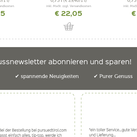
0,75 l
0,75
7/1 l)
(€ 29,40/1 l)
sandkosten
inkl. MwSt. zzgl. Versandkosten
inkl. MwS
35
€ 22,05
€
ussnewsletter abonnieren und sparen!
e
spannende Neuigkeiten
Purer Genuss