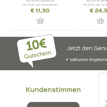
0,75 l
0,75 l
(€ 15,07/1 l)
(€ 32,4
inkl. MwSt. zzgl. Versandkosten
inkl. MwSt. zzgl. Ver
€ 11,30
€ 24,
10€
Jetzt den Gen
Gutschein
exklusive Angebot