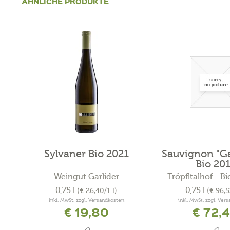
ÄHNLICHE PRODUKTE
Sylvaner Bio 2021
Sauvignon "Ga
Bio 20
Weingut Garlider
Tröpfltalhof - B
0,75 l
0,75 l
(€ 26,40/1 l)
(€ 96,5
inkl. MwSt. zzgl. Versandkosten
inkl. MwSt. zzgl. Ver
€ 19,80
€ 72,