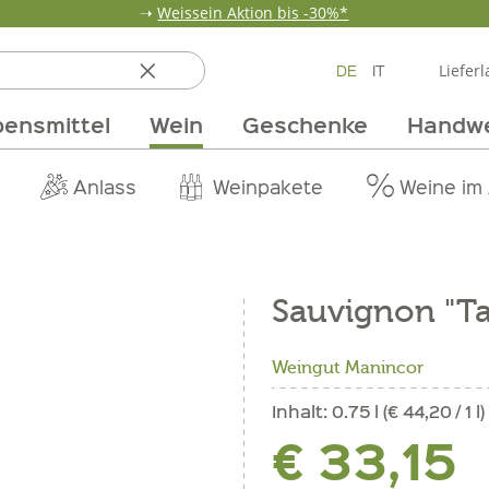
➝
Weissein Aktion bis -30%*
DE
IT
Lieferl
ensmittel
Wein
Geschenke
Handw
ten
 & Öle
Erdbeerzeit
Getränke
Team
Verpackungen
Anlass
Unsere Märkte
Vom Getreide
Wandern
Weinpakete
Pur Exclusive O
Vorratska
Weine im
Sauvignon "T
Weingut Manincor
Inhalt:
0.75 l (€ 44,20 / 1 l)
€ 33,15