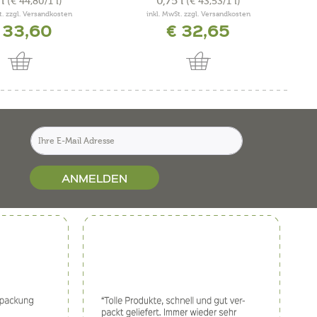
 l
0,75 l
(€ 44,80/1 l)
(€ 43,53/1 l)
t. zzgl. Versandkosten
inkl. MwSt. zzgl. Versandkosten
 33,60
€ 32,65
ANMELDEN