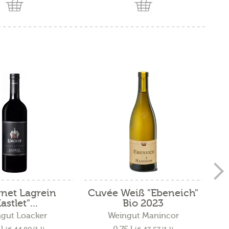
net Lagrein
Cuvée Weiß "Ebeneich"
S
astlet"...
Bio 2023
gut Loacker
Weingut Manincor