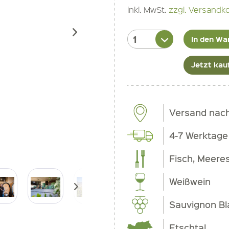
inkl. MwSt.
zzgl. Versandk
In den Wa
Jetzt kau
Versand nac
4-7 Werktage
Fisch, Meeres
Weißwein
Sauvignon Bl
Etschtal