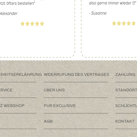
EIHEITSERKLÄHRUNG
WIDERRUFUNG DES VERTRAGES
ZAHLUNG
RVICE
ÜBER UNS
STANDOR
Z WEBSHOP
PUR EXCLUSIVE
SCHLICHT
AGB
KONTAKT