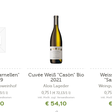
rnellen"
Cuvée Weiß "Casòn" Bio
Weis
19
2021
"Sa
ioweinhof
Alois Lageder
Weingu
0,75 l
0,75
3/1 l)
(€ 72,13/1 l)
sandkosten
inkl. MwSt. zzgl. Versandkosten
inkl. MwS
40
€ 54,10
€