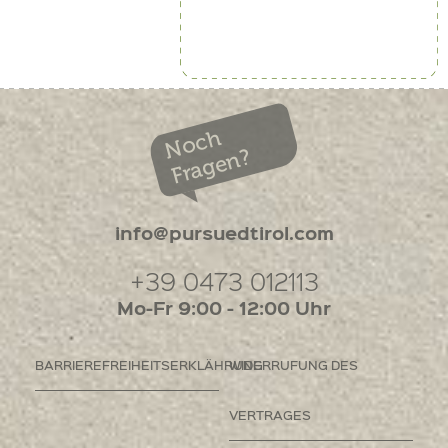
Noch
Fragen?
info@pursuedtirol.com
+39 0473 012113
Mo-Fr 9:00 - 12:00 Uhr
BARRIEREFREIHEITSERKLÄHRUNG
WIDERRUFUNG DES
VERTRAGES