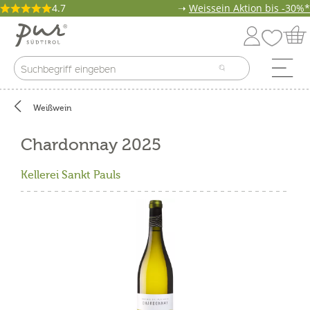
4.7
➝
Weissein Aktion bis -30%*
Weißwein
Chardonnay 2025
Kellerei Sankt Pauls