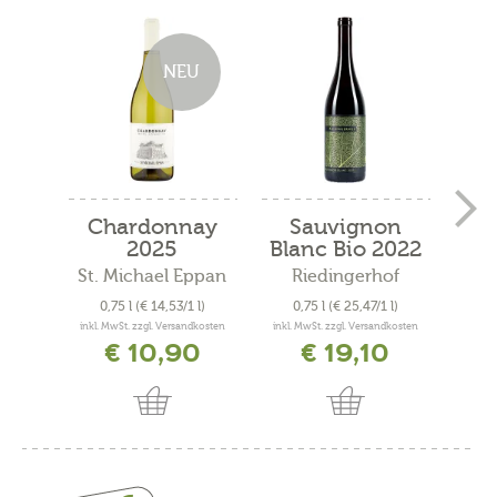
NEU
Chardonnay
Sauvignon
Pi
2025
Blanc Bio 2022
"Fe
St. Michael Eppan
Riedingerhof
0,75 l
(€ 14,53/1 l)
0,75 l
(€ 25,47/1 l)
0
inkl. MwSt. zzgl. Versandkosten
inkl. MwSt. zzgl. Versandkosten
inkl. 
€ 10,90
€ 19,10