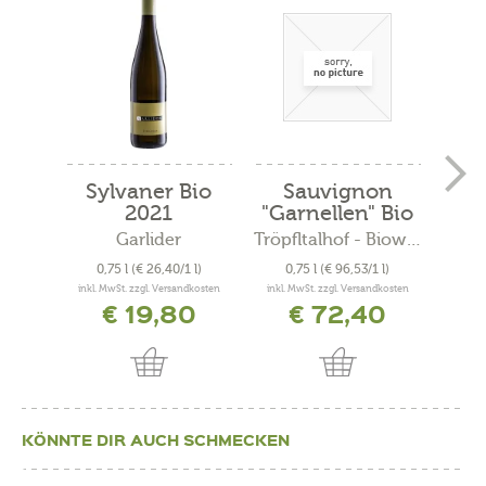
Sylvaner Bio
Sauvignon
C
2021
"Garnellen" Bio
"
2019
Garlider
Tröpfltalhof - Bioweinhof
A
0,75 l
(€ 26,40/1 l)
0,75 l
(€ 96,53/1 l)
0
inkl. MwSt. zzgl. Versandkosten
inkl. MwSt. zzgl. Versandkosten
inkl. 
€ 19,80
€ 72,40
KÖNNTE DIR AUCH SCHMECKEN