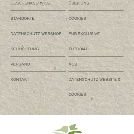
GESCHENKSERVICE
ÜBER UNS
STANDORTE
COOKIES
DATENSCHUTZ WEBSHOP
PUR EXCLUSIVE
SCHLICHTUNG
TUTORIAL
VERSAND
AGB
KONTAKT
DATENSCHUTZ WEBSITE &
COOKIES