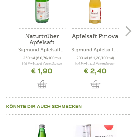
Naturtrüber
Apfelsaft Pinova
Be
Apfelsaft
mit
Sigmund Apfelsaft -...
Sigmund Apfelsaft -...
Kohl
250 ml
(€ 0,76/100 ml)
200 ml
(€ 1,20/100 ml)
200
inkl. MwSt. zzgl. Versandkosten
inkl. MwSt. zzgl. Versandkosten
inkl. 
€ 1,90
€ 2,40
KÖNNTE DIR AUCH SCHMECKEN