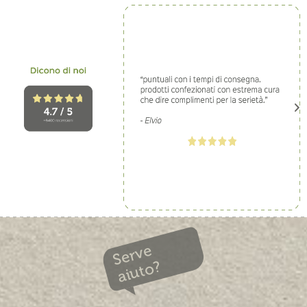
Serve
aiuto?