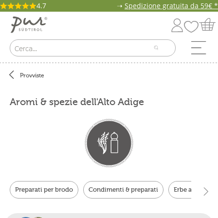
4.7
➝
Spedizione gratuita da 59€ *
Provviste
Aromi & spezie dell'Alto Adige
Preparati per brodo
Condimenti & preparati
Erbe aromatic