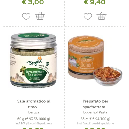
€ 3,00
€ 9,40
Sale aromatico al
Preparato per
timo...
spaghettata...
Bergila
Eggerhof Pasta
60 g
(€ 93,33/1000 g)
85 g
(€ 6,94/100 g)
incl. IVA più costi di spedizione
incl. IVA più costi di spedizione