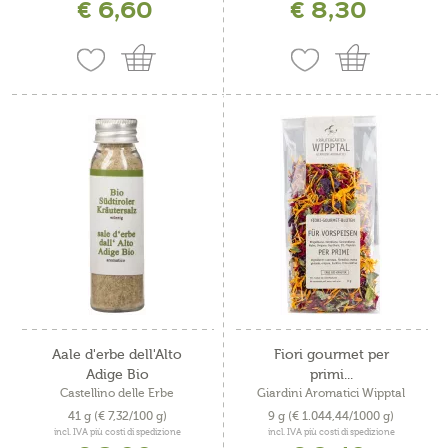
€ 6,60
€ 8,30
Aale d'erbe dell'Alto
Fiori gourmet per
Adige Bio
primi...
Castellino delle Erbe
Giardini Aromatici Wipptal
41 g
(€ 7,32/100 g)
9 g
(€ 1.044,44/1000 g)
incl. IVA più costi di spedizione
incl. IVA più costi di spedizione