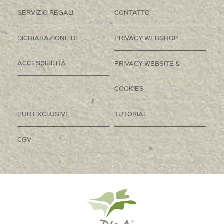
SERVIZIO REGALI
CONTATTO
DICHIARAZIONE DI
PRIVACY WEBSHOP
ACCESSIBILITÀ
PRIVACY WEBSITE &
COOKIES
PUR EXCLUSIVE
TUTORIAL
CGV