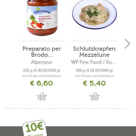
Preparato per
Schlutzkrapfen
Brodo...
Mezzelune
tr
Alpenpur
WP Fine Food / Südtiroler...
Pani
220 g
(€ 30,00/1000 g)
300 g
(€ 18,00/1000 g)
300
incl. IVA più costi di spedizione
incl. IVA più costi di spedizione
incl. 
€ 6,60
€ 5,40
10€