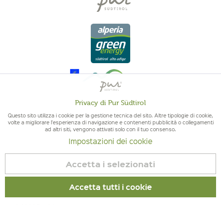
Privacy di Pur Südtirol
Attivo
Funzionali
Questo sito utilizza i cookie per la gestione tecnica del sito. Altre tipologie di cookie,
volte a migliorare l'esperienza di navigazione e contenenti pubblicità o collegamenti
ad altri siti, vengono attivati solo con il tuo consenso.
QUALITÀ DELL'ALTO ADIGE - ORIGINE ALTOATESINA E QUALITÁ
Non
Marketing
Impostazioni dei cookie
CONTROLLATA
attivo
Accetta i selezionati
Non
Tracciamento
attivo
Accetta tutti i cookie
Non
Servizio
© 2026 Pur Südtirol
attivo