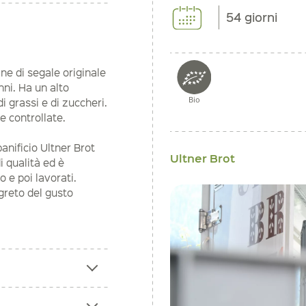
54 giorni
ane di segale originale
nni. Ha un alto
Bio
 grassi e di zuccheri.
e controllate.
nificio Ultner Brot
Ultner Brot
di qualità ed è
 e poi lavorati.
egreto del gusto