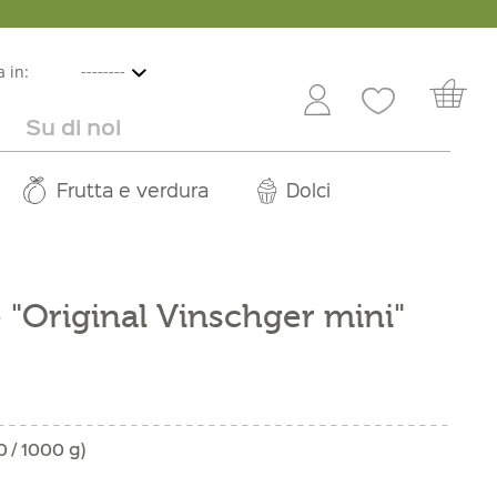
 in:
Su di noi
e
lbicocche
ini in offerta
Rivenditori
Frutta e verdura
Service
Dolci
Carriera
 "Original Vinschger mini"
0 / 1000 g)