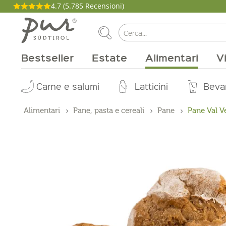
4.7
(5.785 Recensioni)
Bestseller
Estate
Alimentari
V
La nostra filosofia
Aperitivo
Carne e salumi
Tipi di vino
Pacchetti
Cucina
Salute e bellezza
Casa
Brunch
Abo Box
Vitigni
Magazine
Latticini
Tinture
Cirmolo
Per la grigli
Produttori
Zone vinic
Buono on
Beva
Pro
Alimentari
Pane, pasta e cereali
Pane
Pane Val V