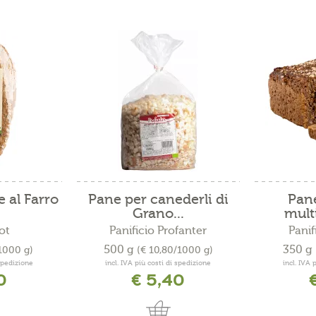
 al Farro
Pane per canederli di
Pane
Grano...
mult
ot
Panificio Profanter
Panif
500 g
350 g
/1000 g)
(€ 10,80/1000 g)
 spedizione
incl. IVA più costi di spedizione
incl. IVA 
0
€ 5,40