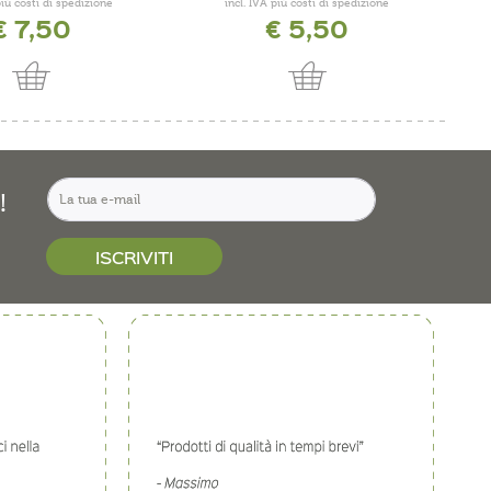
più costi di spedizione
incl. IVA più costi di spedizione
€ 7,50
€ 5,50
!
ISCRIVITI