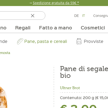
➝
Spedizione gratuita da 59€ *
DE
IT
Consegna
ino
Regali
Fatto a mano
Cosmetici
ata
ole
line
nde
fumi & fragranze
Team
Mondo delle fragole
Occasione
Borse e confezioni
Pane, pasta e cereali
Nostri mercati
Selezioni vino
Pur Exclusive Onlin
Mondo delle a
Provviste
V
enosta
Pane di segale
bio
Ultner Brot
Contenuto:
200 g (€ 15,0