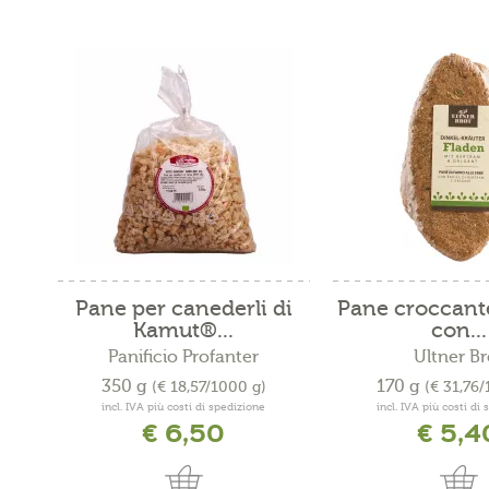
Pane per canederli di
Pane croccante
Kamut®...
con...
Panificio Profanter
Ultner Br
350 g
170 g
(€ 18,57/1000 g)
(€ 31,76
incl. IVA più costi di spedizione
incl. IVA più costi di
€ 6,50
€ 5,4