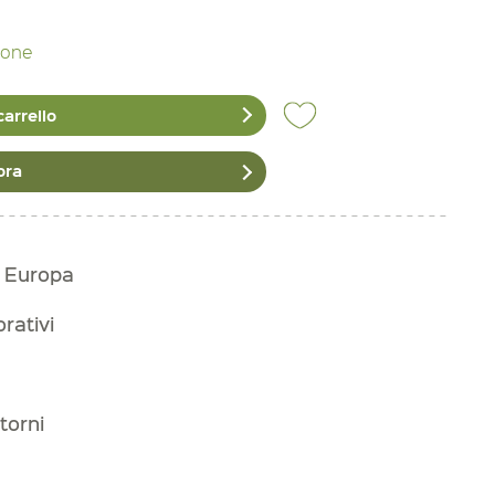
zione
carrello
ora
n Europa
orativi
torni