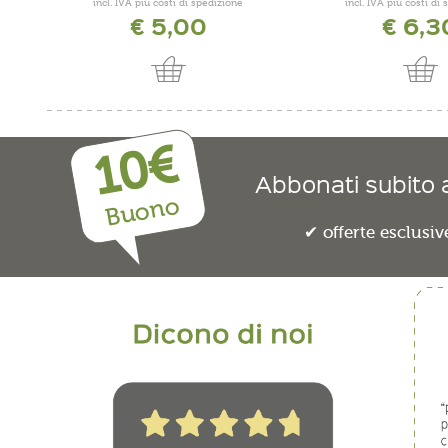
incl. IVA più costi di spedizione
incl. IVA più costi di
€ 5,00
€ 6,3
10€
Abbonati subito a
Buono
offerte esclusiv