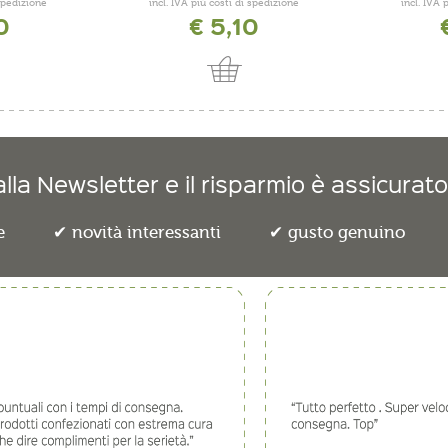
 spedizione
incl. IVA più costi di spedizione
incl. IVA 
0
€ 5,10
lla Newsletter e il risparmio è assicurato
e
novità interessanti
gusto genuino