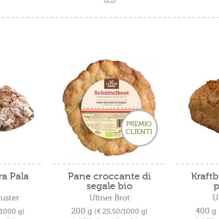
PREMIO
CLIENTI
ra Pala
Pane croccante di
Kraftb
segale bio
p
huster
Ultner Brot
U
200 g
400 g
/1000 g)
(€ 25,50/1000 g)