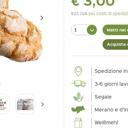
€ 3,00
incl. IVA
più costi di spedi
Metti nel 
Acquista 
Spedizione i
3-6 giorni lav
Segale
Merano e d'in
Weißmehl