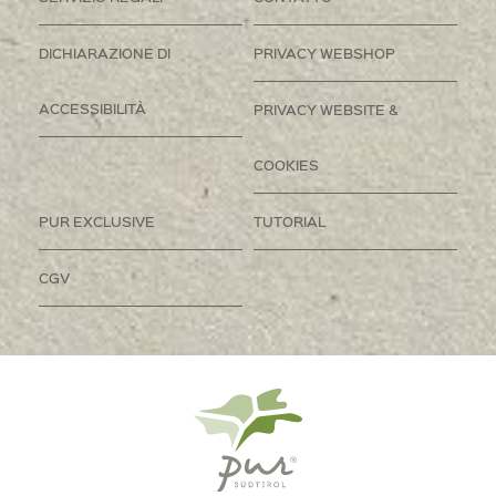
DICHIARAZIONE DI
PRIVACY WEBSHOP
ACCESSIBILITÀ
PRIVACY WEBSITE &
COOKIES
PUR EXCLUSIVE
TUTORIAL
CGV