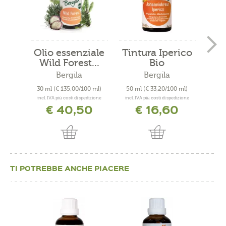
Olio essenziale
Tintura Iperico
"P
Wild Forest...
Bio
Ol
Bergila
Bergila
Tre
30 ml
(€ 135,00/100 ml)
50 ml
(€ 33,20/100 ml)
300
incl. IVA più costi di spedizione
incl. IVA più costi di spedizione
incl. 
€ 40,50
€ 16,60
TI POTREBBE ANCHE PIACERE