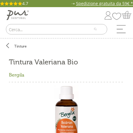
4.7
➝
Spedizione gratuita da 59€ *
Tinture
Tintura Valeriana Bio
Bergila