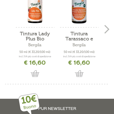
Tintura Lady
Tintura
Tin
Plus Bio
Tarassaco e
Cardo...
Bergila
Bergila
50 ml
(€ 33,20/100 ml)
50 ml
(€ 33,20/100 ml)
50 
incl. IVA più costi di spedizione
incl. IVA più costi di spedizione
incl. 
€ 16,60
€ 16,60
10€
Buono
PUR NEWSLETTER