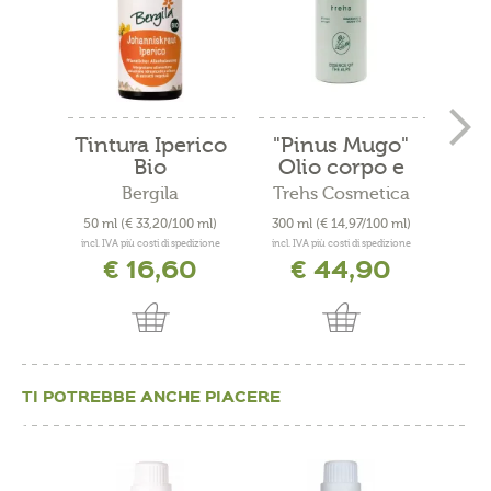
Tintura Iperico
"Pinus Mugo"
Oli
Bio
Olio corpo e
d
da...
Bergila
Trehs Cosmetica
50 ml
(€ 33,20/100 ml)
300 ml
(€ 14,97/100 ml)
30 m
incl. IVA più costi di spedizione
incl. IVA più costi di spedizione
incl. 
€ 16,60
€ 44,90
TI POTREBBE ANCHE PIACERE