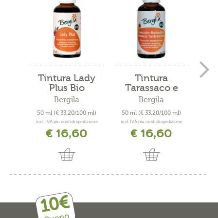
Tintura Lady
Tintura
Plus Bio
Tarassaco e
Cardo...
S
Bergila
Bergila
50 ml
(€ 33,20/100 ml)
50 ml
(€ 33,20/100 ml)
50 
incl. IVA più costi di spedizione
incl. IVA più costi di spedizione
incl. 
€ 16,60
€ 16,60
10€