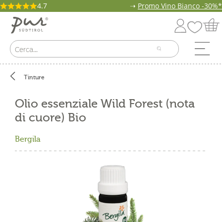
4.7
➝
Promo Vino Bianco -30%*
Tinture
Olio essenziale Wild Forest (nota
di cuore) Bio
Bergila