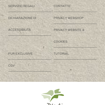
SERVIZIO REGALI
CONTATTO
DICHIARAZIONE DI
PRIVACY WEBSHOP
ACCESSIBILITÀ
PRIVACY WEBSITE &
COOKIES
PUR EXCLUSIVE
TUTORIAL
CGV