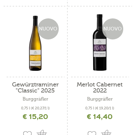
NUOVO
NUOVO
Gewürztraminer
Merlot Cabernet
"Classic" 2025
2022
Burggräfler
Burggräfler
0,75 l
(€ 20,27/1 l)
0,75 l
(€ 19,20/1 l)
€ 15,20
€ 14,40
incl. IVA più costi di spedizione
incl. IVA più costi di spedizione