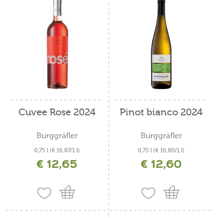
Cuvee Rose 2024
Pinot bianco 2024
Burggräfler
Burggräfler
0,75 l
(€ 16,87/1 l)
0,75 l
(€ 16,80/1 l)
€ 12,65
€ 12,60
incl. IVA più costi di spedizione
incl. IVA più costi di spedizione