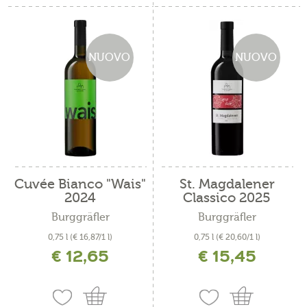
NUOVO
NUOVO
Cuvée Bianco "Wais"
St. Magdalener
2024
Classico 2025
Burggräfler
Burggräfler
0,75 l
(€ 16,87/1 l)
0,75 l
(€ 20,60/1 l)
€ 12,65
€ 15,45
incl. IVA più costi di spedizione
incl. IVA più costi di spedizione