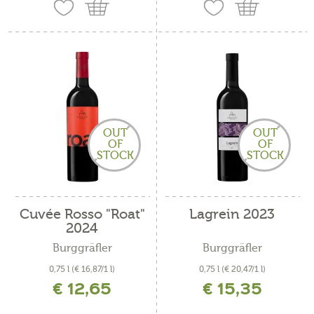
OUT
OUT
OF
OF
STOCK
STOCK
Cuvée Rosso "Roat"
Lagrein 2023
2024
Burggräfler
Burggräfler
0,75 l
(€ 16,87/1 l)
0,75 l
(€ 20,47/1 l)
€ 12,65
€ 15,35
incl. IVA più costi di spedizione
incl. IVA più costi di spedizione