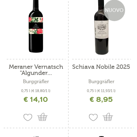
NUOVO
Meraner Vernatsch
Schiava Nobile 2025
"Algunder...
Burggräfler
Burggräfler
0,75 l
(€ 18,80/1 l)
0,75 l
(€ 11,93/1 l)
€ 14,10
€ 8,95
incl. IVA più costi di spedizione
incl. IVA più costi di spedizione