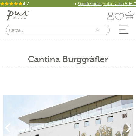
4.7
➝
Spedizione gratuita da 59€ *
Cantina Burggräfler