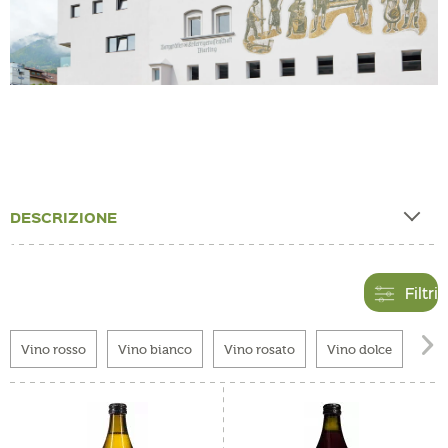
DESCRIZIONE
Filtri

Vino rosso
Vino bianco
Vino rosato
Vino dolce