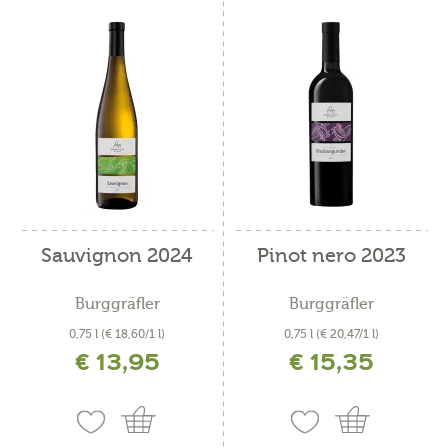
Sauvignon 2024
Pinot nero 2023
Burggräfler
Burggräfler
0,75 l
(€ 18,60/1 l)
0,75 l
(€ 20,47/1 l)
€ 13,95
€ 15,35
incl. IVA più costi di spedizione
incl. IVA più costi di spedizione