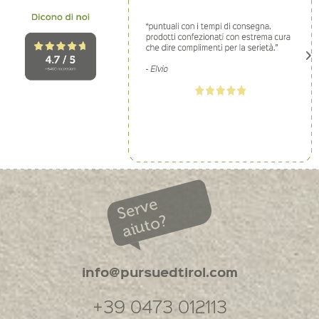
Serve
aiuto?
info@pursuedtirol.com
+39 0473 012113