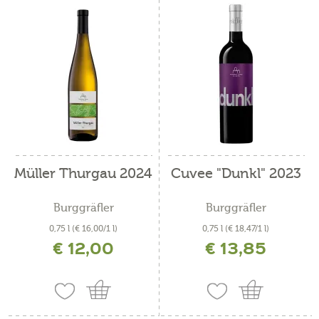
Müller Thurgau 2024
Cuvee "Dunkl" 2023
Burggräfler
Burggräfler
0,75 l
(€ 16,00/1 l)
0,75 l
(€ 18,47/1 l)
€ 12,00
€ 13,85
incl. IVA più costi di spedizione
incl. IVA più costi di spedizione