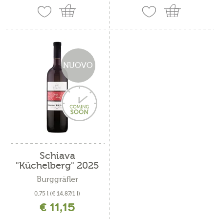
NUOVO
Schiava
"Küchelberg" 2025
Burggräfler
0,75 l
(€ 14,87/1 l)
€ 11,15
incl. IVA più costi di spedizione