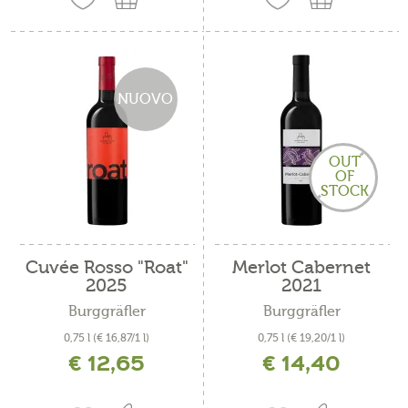
NUOVO
OUT
OF
STOCK
Cuvée Rosso "Roat"
Merlot Cabernet
2025
2021
Burggräfler
Burggräfler
0,75 l
(€ 16,87/1 l)
0,75 l
(€ 19,20/1 l)
€ 12,65
€ 14,40
incl. IVA più costi di spedizione
incl. IVA più costi di spedizione