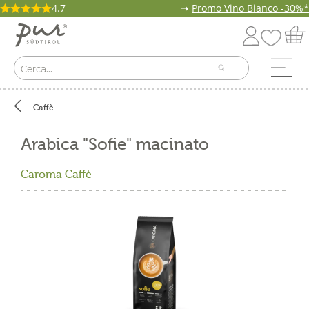
4.7
➝
Promo Vino Bianco -30%*
Caffè
Arabica "Sofie" macinato
Caroma Caffè