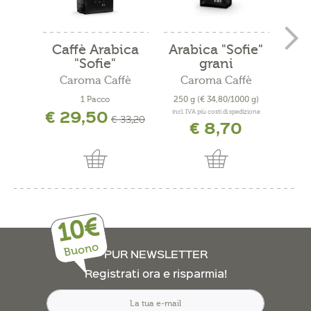
Caffè Arabica
Arabica "Sofie"
A
"Sofie"
grani
macinato
Caroma Caffè
Caroma Caffè
C
1 Pacco
250 g
(€ 34,80/1000 g)
250
€ 29,50
incl. IVA più costi di spedizione
incl. 
€ 33,20
€ 8,70
10€
Buono
PUR NEWSLETTER
Registrati ora e risparmia!