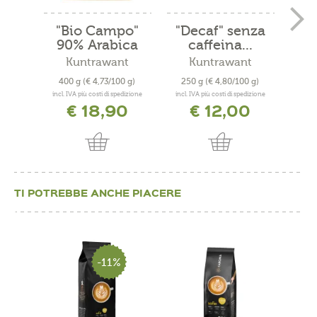
"Bio Campo"
"Decaf" senza
"Vo
90% Arabica
caffeina...
m
10%...
Kuntrawant
Kuntrawant
400 g
(€ 4,73/100 g)
250 g
(€ 4,80/100 g)
40
incl. IVA più costi di spedizione
incl. IVA più costi di spedizione
incl. 
€ 18,90
€ 12,00
TI POTREBBE ANCHE PIACERE
-11%