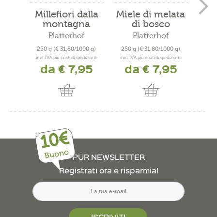
Millefiori dalla
Miele di melata
montagna
di bosco
Platterhof
Platterhof
250 g
(€ 31,80/1000 g)
250 g
(€ 31,80/1000 g)
500
incl. IVA più costi di spedizione
incl. IVA più costi di spedizione
incl. 
da € 7,95
da € 7,95
10€
Buono
PUR NEWSLETTER
Registrati ora e risparmia!
ISCRIVITI