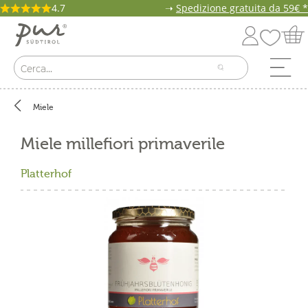
4.7
➝
Spedizione gratuita da 59€ *
Miele
Miele millefiori primaverile
Platterhof