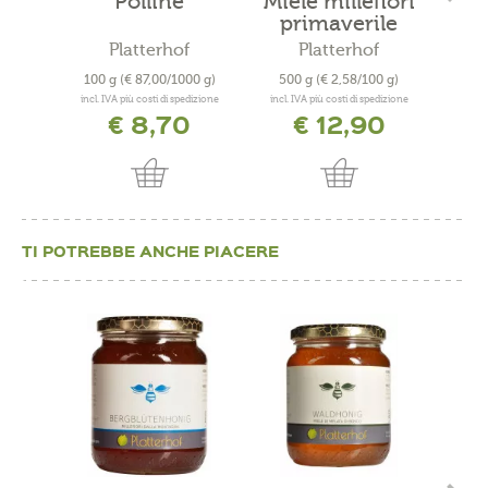
Polline
Miele millefiori
primaverile
Platterhof
Platterhof
100 g
(€ 87,00/1000 g)
500 g
(€ 2,58/100 g)
500
incl. IVA più costi di spedizione
incl. IVA più costi di spedizione
incl. 
€ 8,70
€ 12,90
TI POTREBBE ANCHE PIACERE