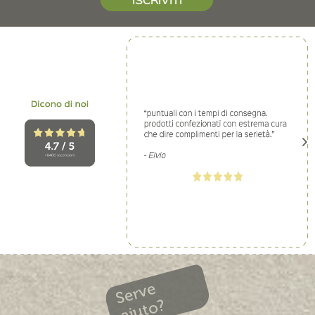
Serve
aiuto?