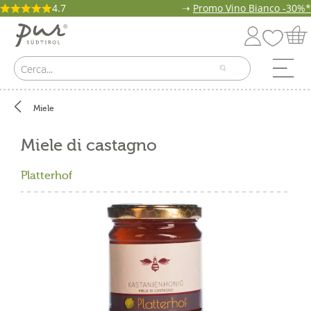
4.7
➝
Promo Vino Bianco -30%*
Miele
Miele di castagno
Platterhof