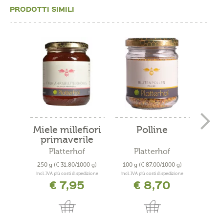
PRODOTTI SIMILI
Miele millefiori
Polline
Mie
primaverile
p
Platterhof
Platterhof
250 g
(€ 31,80/1000 g)
100 g
(€ 87,00/1000 g)
50
incl. IVA più costi di spedizione
incl. IVA più costi di spedizione
incl. 
€ 7,95
€ 8,70