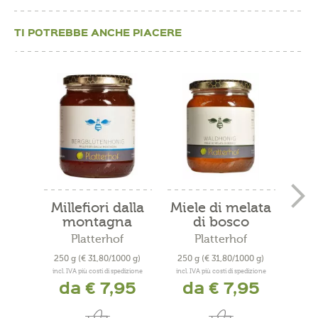
TI POTREBBE ANCHE PIACERE
Millefiori dalla
Miele di melata
Mie
montagna
di bosco
Platterhof
Platterhof
250 g
(€ 31,80/1000 g)
250 g
(€ 31,80/1000 g)
25
incl. IVA più costi di spedizione
incl. IVA più costi di spedizione
incl. 
da € 7,95
da € 7,95