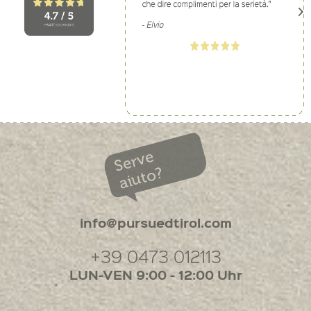
Serve
aiuto?
info@pursuedtirol.com
+39 0473 012113
LUN-VEN 9:00 - 12:00 Uhr