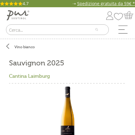
4.7
➝
Spedizione gratuita da 59€ *
Vino bianco
Sauvignon 2025
Cantina Laimburg