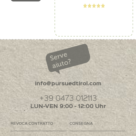
Serve
aiuto?
info@pursuedtirol.com
+39 0473 012113
LUN-VEN 9:00 - 12:00 Uhr
REVOCA CONTRATTO
CONSEGNA