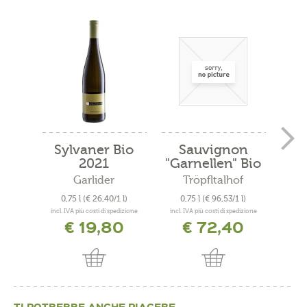
Sylvaner Bio
Sauvignon
Cu
2021
"Garnellen" Bio
"
2019
Garlider
Tröpfltalhof
A
0,75 l
(€ 26,40/1 l)
0,75 l
(€ 96,53/1 l)
0
incl. IVA più costi di spedizione
incl. IVA più costi di spedizione
incl. 
€ 19,80
€ 72,40
TI POTREBBE ANCHE PIACERE