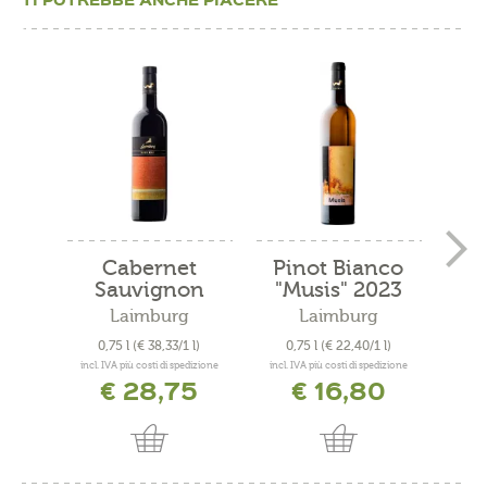
Cabernet
Pinot Bianco
S
Sauvignon
"Musis" 2023
"Fa
Riserva...
Laimburg
Laimburg
0,75 l
(€ 38,33/1 l)
0,75 l
(€ 22,40/1 l)
0,
incl. IVA più costi di spedizione
incl. IVA più costi di spedizione
incl. 
€ 28,75
€ 16,80