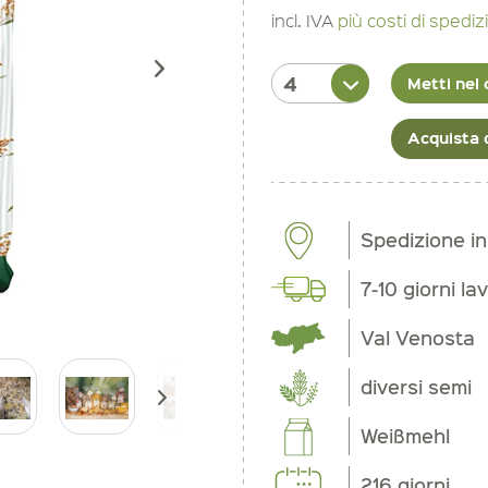
incl. IVA
più costi di spedi
Metti nel 
Acquista 
Spedizione i
7-10 giorni lav
Val Venosta
diversi semi
Weißmehl
216 giorni