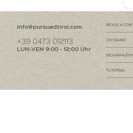
REVOCA CON
info@pursuedtirol.com
+39 0473 012113
CHI SIAMO
LUN-VEN 9:00 - 12:00 Uhr
DICHIARAZION
TUTORIAL