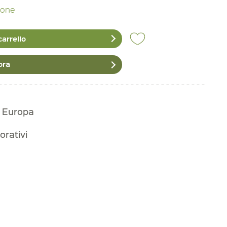
zione
carrello
ora
n Europa
orativi