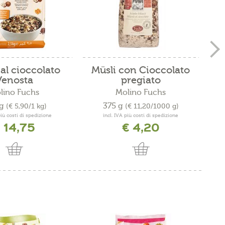
 al cioccolato
Müsli con Cioccolato
C
Venosta
pregiato
lino Fuchs
Molino Fuchs
kg
375 g
(€ 5,90/1 kg)
(€ 11,20/1000 g)
più costi di spedizione
incl. IVA più costi di spedizione
 14,75
€ 4,20