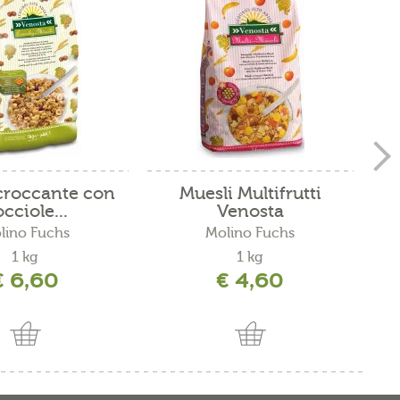
croccante con
Muesli Multifrutti
C
cciole...
Venosta
lino Fuchs
Molino Fuchs
1 kg
1 kg
€ 6,60
€ 4,60