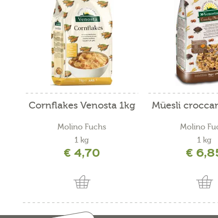
Cornflakes Venosta 1kg
Müesli croccan
Molino Fuchs
Molino Fu
1 kg
1 kg
€ 4,70
€ 6,8