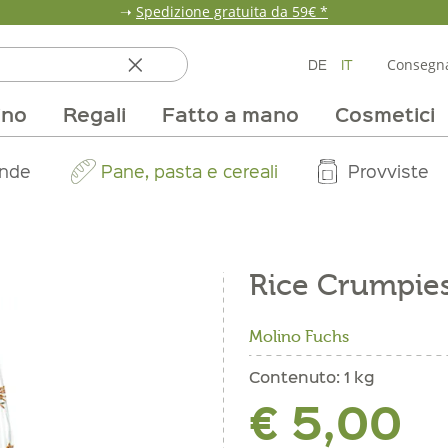
➝
Spedizione gratuita da 59€ *
DE
IT
Consegna
ino
Regali
Fatto a mano
Cosmetici
ata
ole
line
nde
fumi & fragranze
Team
Mondo delle fragole
Occasione
Borse e confezioni
Pane, pasta e cereali
Nostri mercati
Selezioni vino
Pur Exclusive Onlin
Mondo delle a
Provviste
V
Rice Crumpie
Molino Fuchs
Contenuto:
1 kg
€ 5,00