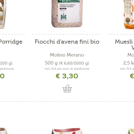
Porridge
Fiocchi d'avena fini bio
Muesli
Molino Merano
Mo
500 g
2,5 
/100 g)
(€ 6,60/1000 g)
 spedizione
incl. IVA più costi di spedizione
incl. IVA 
00
€ 3,30
€