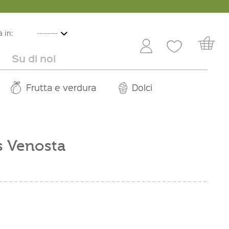
 in:
Su di noi
e
lbicocche
ini in offerta
Rivenditori
Frutta e verdura
Service
Dolci
Carriera
s Venosta