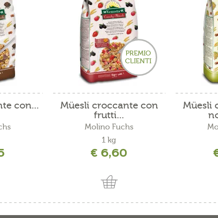
PREMIO
CLIENTI
te con...
Müesli croccante con
Müesli 
frutti...
no
chs
Molino Fuchs
Mo
1 kg
5
€ 6,60