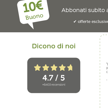
10€
Abbonati subito a
Buono
offerte esclusiv