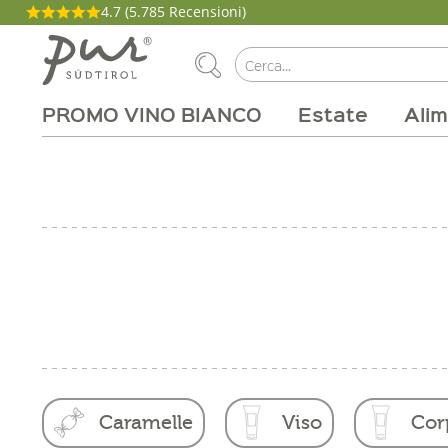
4.7
(5.785 Recensioni)
PROMO VINO BIANCO
Estate
Alim
La nostra filosofia
Aperitivo
Carne e salumi
Tipi di vino
Pacchetti
Cucina
Salute e bellezza
Casa
Brunch
Abo Box
Vitigni
Magazine
Latticini
Tinture
Cirmolo
Per la grigli
Produttori
Zone vinic
Buono on
Beva
Pro
Caramelle
Viso
Cor