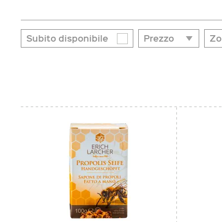
Subito disponibile
Prezzo
Zo
Zo
da
a
€ 4,50
€ 17,20
Alt
Val