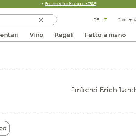
➝
Promo Vino Bianco -30%*
DE
IT
Consegna
entari
Vino
Regali
Fatto a mano
ata
ole
line
nde
fumi & fragranze
Team
Mondo delle fragole
Occasione
Borse e confezioni
Pane, pasta e cereali
Nostri mercati
Selezioni vino
Pur Exclusive Onlin
Mondo delle a
Provviste
V
Imkerei Erich Larc
po