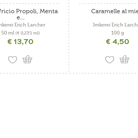
fricio Propoli, Menta
Caramelle al mi
e...
mkerei Erich Larcher
Imkerei Erich Larch
50 ml
100 g
(€ 0,27/1 ml)
€ 13,70
€ 4,50
ncl. IVA più costi di spedizione