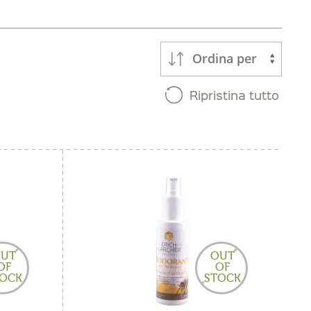
Ordina per
Ripristina tutto
UT
OUT
OF
OF
OCK
STOCK