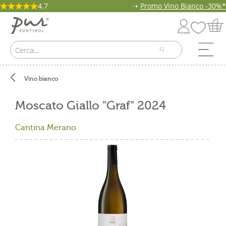
4.7
➝
Promo Vino Bianco -30%*
Vino bianco
Moscato Giallo "Graf" 2024
Cantina Merano