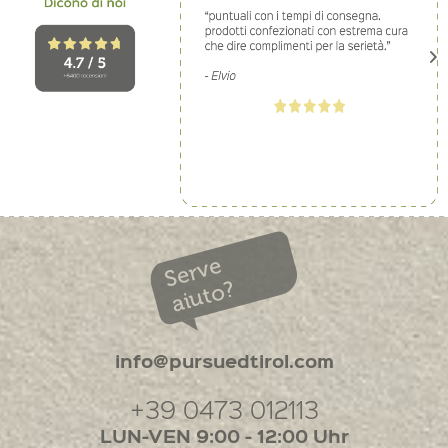
Serve
aiuto?
info@pursuedtirol.com
+39 0473 012113
LUN-VEN 9:00 - 12:00 Uhr