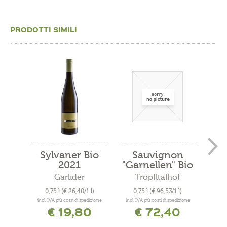
PRODOTTI SIMILI
Sylvaner Bio
Sauvignon
Cu
2021
"Garnellen" Bio
"
2019
Garlider
Tröpfltalhof
A
0,75 l
(€ 26,40/1 l)
0,75 l
(€ 96,53/1 l)
0
incl. IVA più costi di spedizione
incl. IVA più costi di spedizione
incl. 
€ 19,80
€ 72,40