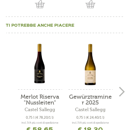
TI POTREBBE ANCHE PIACERE
Merlot Riserva
Gewürztramine
Mos
"Nussleiten"
r 2025
"
2020
Castel Sallegg
Castel Sallegg
0,75 l
(€ 78,20/1 l)
0,75 l
(€ 24,40/1 l)
0
incl. IVA più costi di spedizione
incl. IVA più costi di spedizione
incl. 
€ 58,65
€ 18,30