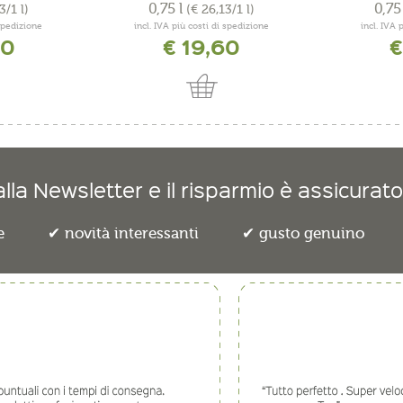
0,75 l
0,75
3/1 l)
(€ 26,13/1 l)
 spedizione
incl. IVA più costi di spedizione
incl. IVA 
70
€ 19,60
€
lla Newsletter e il risparmio è assicurato
e
novità interessanti
gusto genuino