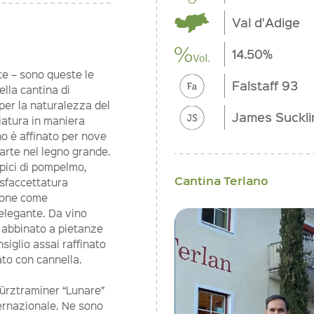
Val d'Adige
14.50%
te – sono queste le
Falstaff 93
ella cantina di
per la naturalezza del
James Suckli
iatura in maniera
o è affinato per nove
 parte nel legno grande.
ropici di pompelmo,
Cantina Terlano
a sfaccettatura
mpone come
elegante. Da vino
a abbinato a pietanze
nsiglio assai raffinato
nato con cannella.
würztraminer “Lunare”
ternazionale. Ne sono