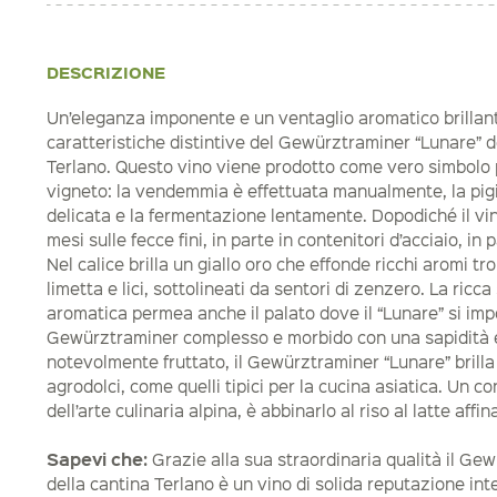
DESCRIZIONE
Un’eleganza imponente e un ventaglio aromatico brillan
caratteristiche distintive del Gewürztraminer “Lunare” d
Terlano. Questo vino viene prodotto come vero simbolo 
vigneto: la vendemmia è effettuata manualmente, la pig
delicata e la fermentazione lentamente. Dopodiché il vin
mesi sulle fecce fini, in parte in contenitori d’acciaio, in
Nel calice brilla un giallo oro che effonde ricchi aromi t
limetta e lici, sottolineati da sentori di zenzero. La ricc
aromatica permea anche il palato dove il “Lunare” si i
Gewürztraminer complesso e morbido con una sapidità 
notevolmente fruttato, il Gewürztraminer “Lunare” brill
agrodolci, come quelli tipici per la cucina asiatica. Un co
dell’arte culinaria alpina, è abbinarlo al riso al latte affi
Sapevi che:
Grazie alla sua straordinaria qualità il Ge
della cantina Terlano è un vino di solida reputazione in