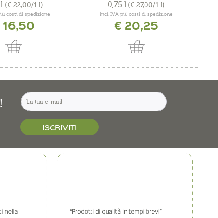
 l
0,75 l
(€ 22,00/1 l)
(€ 27,00/1 l)
più costi di spedizione
incl. IVA più costi di spedizione
 16,50
€ 20,25
!
ISCRIVITI