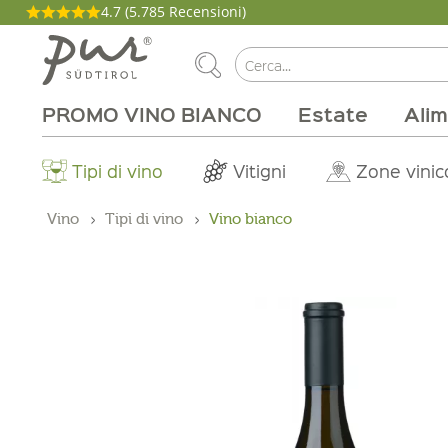
4.7
(5.785 Recensioni)
PROMO VINO BIANCO
Estate
Alim
La nostra filosofia
Aperitivo
Carne e salumi
Tipi di vino
Pacchetti
Cucina
Salute e bellezza
Casa
Brunch
Abo Box
Vitigni
Magazine
Latticini
Tinture
Cirmolo
Per la grigli
Produttori
Zone vinic
Buono on
Beva
Pro
Vino
Tipi di vino
Vino bianco