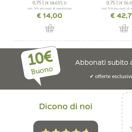
0,75 l
0,75 l
(€ 18,67/1 l)
(€ 56,9
incl. IVA più costi di spedizione
incl. IVA più costi di
€ 14,00
€ 42,
10€
Abbonati subito a
Buono
offerte esclusiv