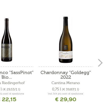
nco "SassPinot"
Chardonnay "Goldegg"
Sau
Bio...
2022
 Riedingerhof
Cantina Merano
 l
0,75 l
(€ 29,53/1 l)
(€ 39,87/1 l)
più costi di spedizione
incl. IVA più costi di spedizione
 22,15
€ 29,90