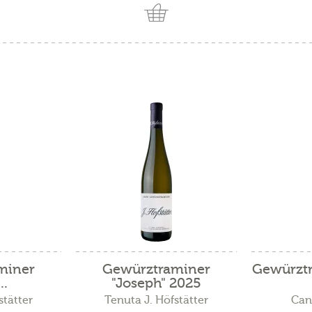
miner
Gewürztraminer
Gewürztr
..
"Joseph" 2025
stätter
Tenuta J. Höfstätter
Can