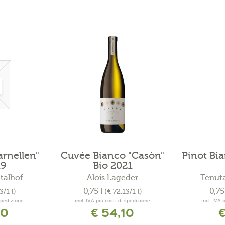
rnellen"
Cuvée Bianco "Casòn"
Pinot Bia
19
Bio 2021
talhof
Alois Lageder
Tenuta
0,75 l
0,75
3/1 l)
(€ 72,13/1 l)
 spedizione
incl. IVA più costi di spedizione
incl. IVA 
40
€ 54,10
€