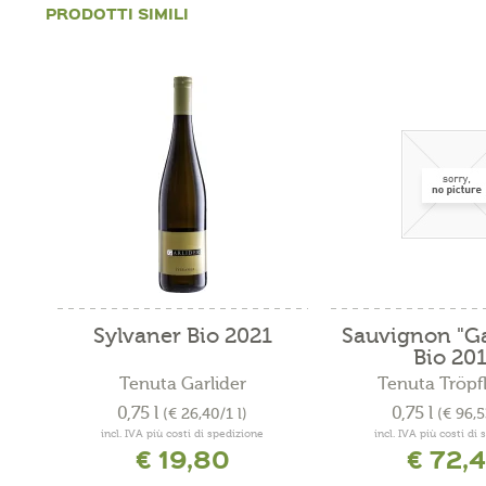
PRODOTTI SIMILI
Sylvaner Bio 2021
Sauvignon "Ga
Bio 20
Tenuta Garlider
Tenuta Tröpfl
0,75 l
0,75 l
(€ 26,40/1 l)
(€ 96,5
incl. IVA più costi di spedizione
incl. IVA più costi di
€ 19,80
€ 72,