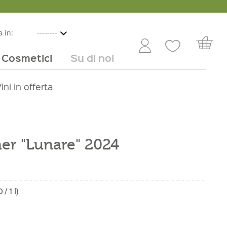
 in:
Cosmetici
Su di noi
e
lbicocche
ini in offerta
Rivenditori
Frutta e verdura
Service
Dolci
Carriera
er "Lunare" 2024
/ 1 l)