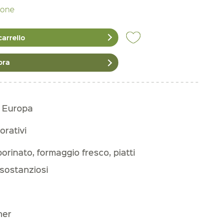
zione
carrello
ora
n Europa
orativi
orinato, formaggio fresco, piatti
i sostanziosi
ner