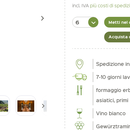
incl. IVA
più costi di spedi
Metti nel 
Acquista 
Spedizione i
7-10 giorni lav
formaggio erb
asiatici, prim
Vino bianco
Gewürztrami