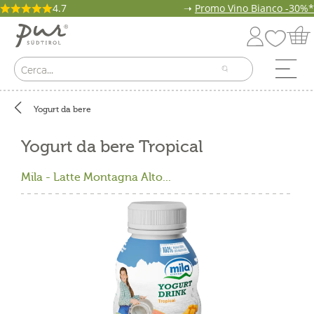
4.7
➝
Promo Vino Bianco -30%*
Yogurt da bere
Yogurt da bere Tropical
Mila - Latte Montagna Alto...