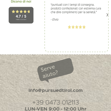
Serve
aiuto?
info@pursuedtirol.com
+39 0473 012113
LUN-VEN 9:00 - 12:00 Uhr