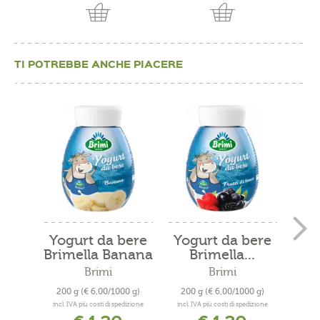
TI POTREBBE ANCHE PIACERE
Yogurt da bere
Yogurt da bere
Sch
Brimella Banana
Brimella...
M
Brimi
Brimi
200 g
(€ 6,00/1000 g)
200 g
(€ 6,00/1000 g)
300
incl. IVA più costi di spedizione
incl. IVA più costi di spedizione
incl. 