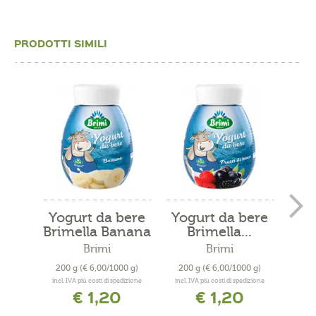
PRODOTTI SIMILI
Yogurt da bere
Yogurt da bere
Yog
Brimella Banana
Brimella...
Bri
Brimi
Brimi
200 g
(€ 6,00/1000 g)
200 g
(€ 6,00/1000 g)
200
incl. IVA più costi di spedizione
incl. IVA più costi di spedizione
incl. 
€ 1,20
€ 1,20