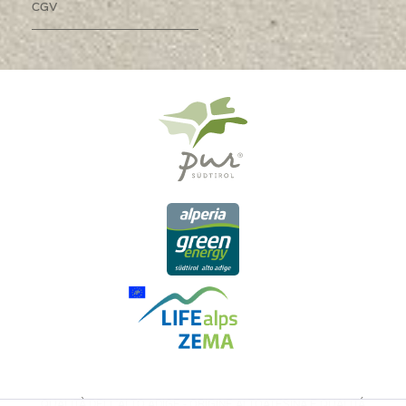
CGV
QUALITÀ DELL'ALTO ADIGE - ORIGINE ALTOATESINA E QUALITÁ