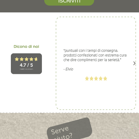
ISCRIVITI
Serve
aiuto?