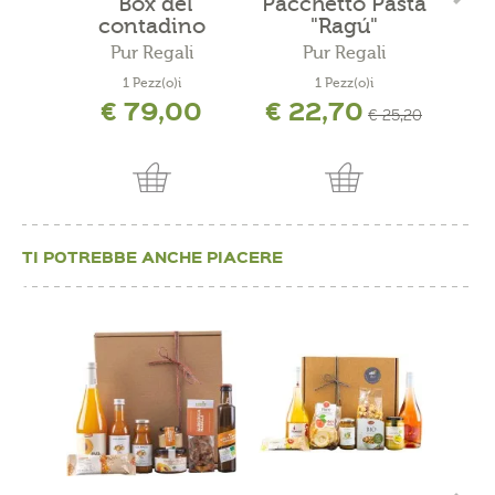
"Box del
Pacchetto Pasta
"
contadino
"Ragú"
Pa
altoatesino"
Pur Regali
Pur Regali
1 Pezz(o)i
1 Pezz(o)i
€ 79,00
€ 22,70
€ 25,20
TI POTREBBE ANCHE PIACERE