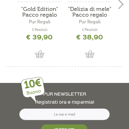
"Gold Edition"
"Delizia di mele"
"Me
Pacco regalo
Pacco regalo
Pa
Pur Regali
Pur Regali
1 Pezz(o)i
1 Pezz(o)i
€ 39,90
€ 38,90
10€
Buono
PUR NEWSLETTER
Registrati ora e risparmia!