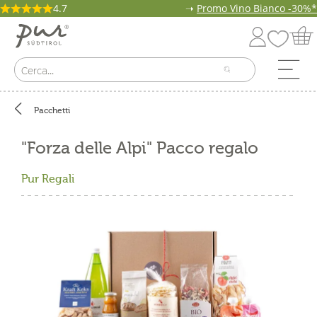
4.7
➝
Promo Vino Bianco -30%*
Pacchetti
"Forza delle Alpi" Pacco regalo
Pur Regali