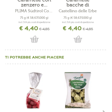
zenzero e...
bacche di
sambucco...
PLIMA Südtirol Cosmesi Bio
Castellino delle Erbe
Sted
75 g
(€ 58,67/1000 g)
75 g
(€ 58,67/1000 g)
150
incl. IVA più costi di spedizione
incl. IVA più costi di spedizione
incl. 
€ 4,40
€ 4,40
€ 4,85
€ 4,85
TI POTREBBE ANCHE PIACERE