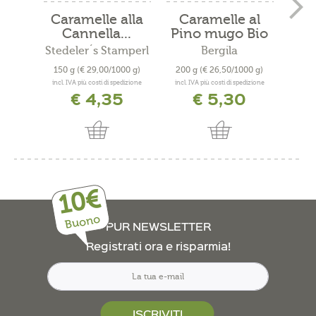
Caramelle alla
Caramelle al
Ca
Cannella...
Pino mugo Bio
P
Stedeler´s Stamperl
Bergila
Sted
150 g
(€ 29,00/1000 g)
200 g
(€ 26,50/1000 g)
15
incl. IVA più costi di spedizione
incl. IVA più costi di spedizione
incl. 
€ 4,35
€ 5,30
10€
Buono
PUR NEWSLETTER
Registrati ora e risparmia!
ISCRIVITI