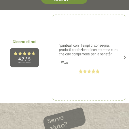
Serve
aiuto?