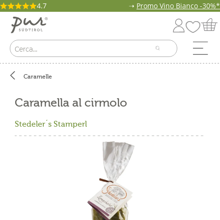
4.7
➝
Promo Vino Bianco -30%*
Caramelle
Caramella al cirmolo
Stedeler´s Stamperl