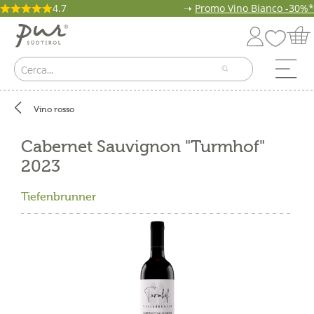
4.7
➝
Promo Vino Bianco -30%*
Vino rosso
Cabernet Sauvignon "Turmhof"
2023
Tiefenbrunner