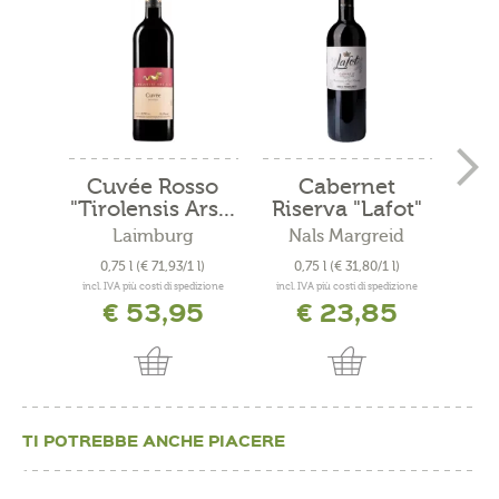
Cuvée Rosso
Cabernet
Mer
"Tirolensis Ars...
Riserva "Lafot"
2021
Laimburg
Nals Margreid
N
0,75 l
(€ 71,93/1 l)
0,75 l
(€ 31,80/1 l)
0
incl. IVA più costi di spedizione
incl. IVA più costi di spedizione
incl. 
€ 53,95
€ 23,85
TI POTREBBE ANCHE PIACERE