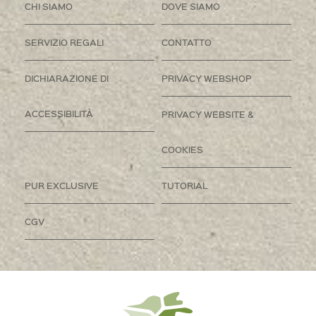
CHI SIAMO
DOVE SIAMO
SERVIZIO REGALI
CONTATTO
DICHIARAZIONE DI
PRIVACY WEBSHOP
ACCESSIBILITÀ
PRIVACY WEBSITE &
COOKIES
PUR EXCLUSIVE
TUTORIAL
CGV