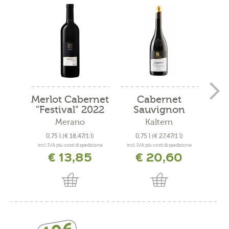
Merlot Cabernet
Cabernet
Cab
"Festival" 2022
Sauvignon
Riserva...
Merano
Kaltern
0,75 l
(€ 18,47/1 l)
0,75 l
(€ 27,47/1 l)
0
incl. IVA più costi di spedizione
incl. IVA più costi di spedizione
incl. 
€ 13,85
€ 20,60