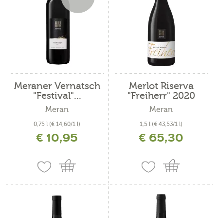
Meraner Vernatsch
Merlot Riserva
"Festival"...
"Freiherr" 2020
Meran
Meran
0,75 l
(€ 14,60/1 l)
1,5 l
(€ 43,53/1 l)
€ 10,95
€ 65,30
inkl. MwSt. zzgl. Versandkosten
inkl. MwSt. zzgl. Versandkosten