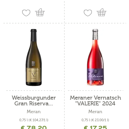
Weissburgunder
Meraner Vernatsch
Gran Riserva...
"VALERIE" 2024
Meran
Meran
0,75 l
(€ 104,27/1 l)
0,75 l
(€ 23,00/1 l)
€ 78,20
€ 17,25
inkl. MwSt. zzgl. Versandkosten
inkl. MwSt. zzgl. Versandkosten