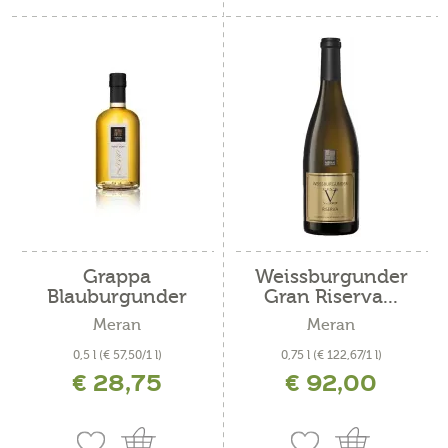
Grappa
Weissburgunder
Blauburgunder
Gran Riserva...
Riserva...
Meran
Meran
0,5 l
(€ 57,50/1 l)
0,75 l
(€ 122,67/1 l)
€ 28,75
€ 92,00
inkl. MwSt. zzgl. Versandkosten
inkl. MwSt. zzgl. Versandkosten