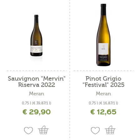
Sauvignon "Mervin"
Pinot Grigio
Riserva 2022
"Festival" 2025
Meran
Meran
0,75 l
(€ 39,87/1 l)
0,75 l
(€ 16,87/1 l)
€ 29,90
€ 12,65
inkl. MwSt. zzgl. Versandkosten
inkl. MwSt. zzgl. Versandkosten