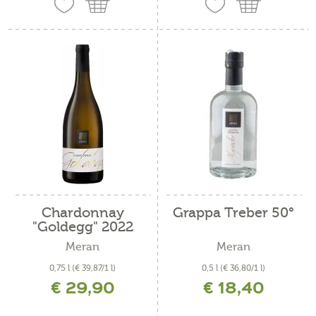
Chardonnay
Grappa Treber 50°
"Goldegg" 2022
Meran
Meran
0,75 l
(€ 39,87/1 l)
0,5 l
(€ 36,80/1 l)
€ 29,90
€ 18,40
inkl. MwSt. zzgl. Versandkosten
inkl. MwSt. zzgl. Versandkosten