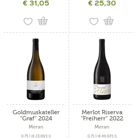
€ 31,05
€ 25,30
Goldmuskateller
Merlot Riserva
"Graf" 2024
"Freiherr" 2022
Meran
Meran
0,75 l
(€ 23,00/1 l)
0,75 l
(€ 49,07/1 l)