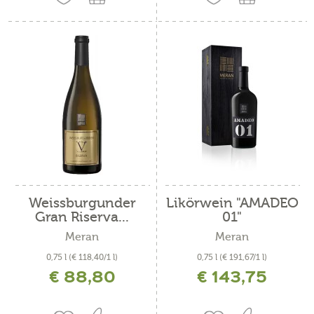
Weissburgunder
Likörwein "AMADEO
Gran Riserva...
01"
Meran
Meran
0,75 l
(€ 118,40/1 l)
0,75 l
(€ 191,67/1 l)
€ 88,80
€ 143,75
inkl. MwSt. zzgl. Versandkosten
inkl. MwSt. zzgl. Versandkosten