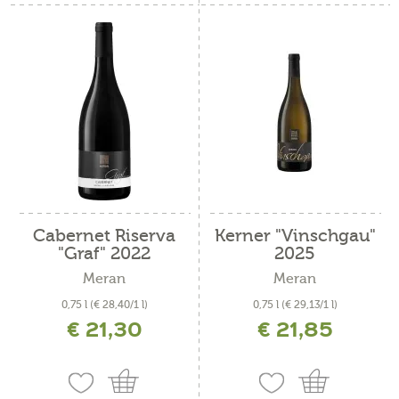
Cabernet Riserva
Kerner "Vinschgau"
"Graf" 2022
2025
Meran
Meran
0,75 l
(€ 28,40/1 l)
0,75 l
(€ 29,13/1 l)
€ 21,30
€ 21,85
inkl. MwSt. zzgl. Versandkosten
inkl. MwSt. zzgl. Versandkosten