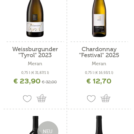
Weissburgunder
Chardonnay
"Tyrol" 2023
"Festival" 2025
Meran
Meran
0,75 l
(€ 31,87/1 l)
0,75 l
(€ 16,93/1 l)
€ 23,90
€ 12,70
inkl. MwSt. zzgl. Versandkosten
inkl. MwSt. zzgl. Versandkosten
€ 32,00
NEU