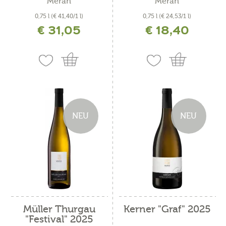
Meran
Meran
0,75 l
(€ 41,40/1 l)
0,75 l
(€ 24,53/1 l)
€ 31,05
€ 18,40
inkl. MwSt. zzgl. Versandkosten
inkl. MwSt. zzgl. Versandkosten
NEU
NEU
Müller Thurgau
Kerner "Graf" 2025
"Festival" 2025