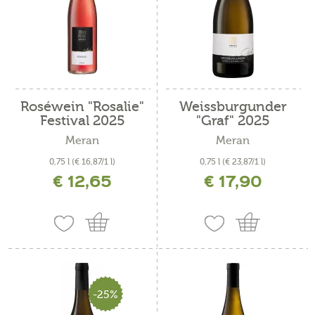
Roséwein "Rosalie"
Weissburgunder
Festival 2025
"Graf" 2025
Meran
Meran
0,75 l
(€ 16,87/1 l)
0,75 l
(€ 23,87/1 l)
€ 12,65
€ 17,90
inkl. MwSt. zzgl. Versandkosten
inkl. MwSt. zzgl. Versandkosten
-25%