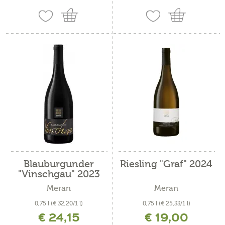
Blauburgunder
Riesling "Graf" 2024
"Vinschgau" 2023
Meran
Meran
0,75 l
(€ 32,20/1 l)
0,75 l
(€ 25,33/1 l)
€ 24,15
€ 19,00
inkl. MwSt. zzgl. Versandkosten
inkl. MwSt. zzgl. Versandkosten