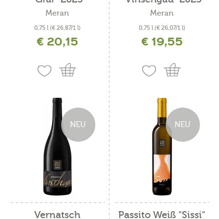
Meran
Meran
0,75 l
(€ 26,87/1 l)
0,75 l
(€ 26,07/1 l)
€ 20,15
€ 19,55
inkl. MwSt. zzgl. Versandkosten
inkl. MwSt. zzgl. Versandkosten
NEU
NEU
Vernatsch
Passito Weiß "Sissi"