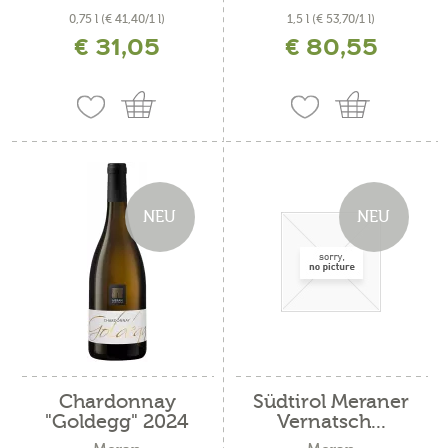
0,75 l
(€ 41,40/1 l)
1,5 l
(€ 53,70/1 l)
€ 31,05
€ 80,55
inkl. MwSt. zzgl. Versandkosten
inkl. MwSt. zzgl. Versandkosten
NEU
NEU
Chardonnay
Südtirol Meraner
"Goldegg" 2024
Vernatsch...