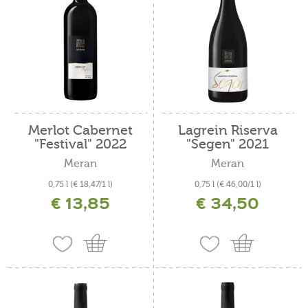
Merlot Cabernet
Lagrein Riserva
"Festival" 2022
"Segen" 2021
Meran
Meran
0,75 l
(€ 18,47/1 l)
0,75 l
(€ 46,00/1 l)
€ 13,85
€ 34,50
inkl. MwSt. zzgl. Versandkosten
inkl. MwSt. zzgl. Versandkosten