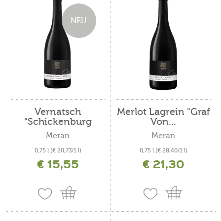
NEU
Vernatsch
Merlot Lagrein "Graf
"Schickenburg
Von...
Graf...
Meran
Meran
0,75 l
(€ 20,73/1 l)
0,75 l
(€ 28,40/1 l)
€ 15,55
€ 21,30
inkl. MwSt. zzgl. Versandkosten
inkl. MwSt. zzgl. Versandkosten