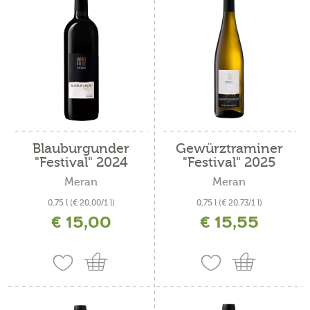
Blauburgunder
Gewürztraminer
"Festival" 2024
"Festival" 2025
Meran
Meran
0,75 l
(€ 20,00/1 l)
0,75 l
(€ 20,73/1 l)
€ 15,00
€ 15,55
inkl. MwSt. zzgl. Versandkosten
inkl. MwSt. zzgl. Versandkosten