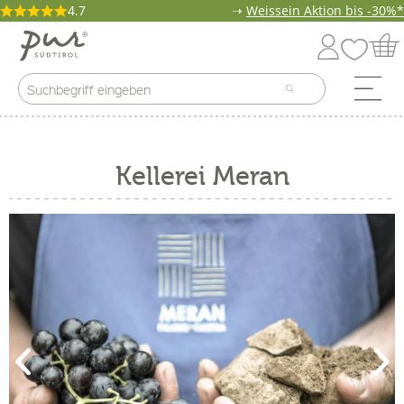
4.7
➝
Weissein Aktion bis -30%*
Kellerei Meran