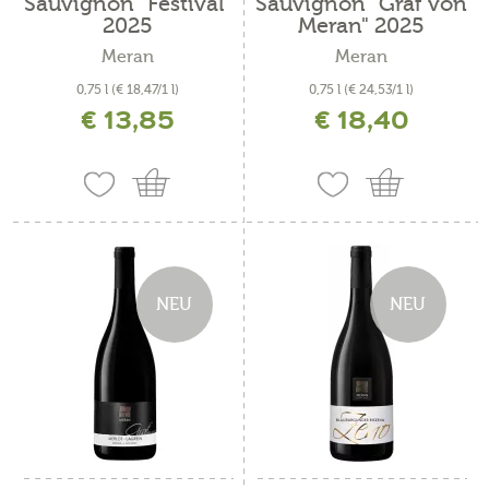
Sauvignon "Festival"
Sauvignon "Graf von
2025
Meran" 2025
Meran
Meran
0,75 l
(€ 18,47/1 l)
0,75 l
(€ 24,53/1 l)
€ 13,85
€ 18,40
inkl. MwSt. zzgl. Versandkosten
inkl. MwSt. zzgl. Versandkosten
NEU
NEU