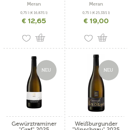
Meran
Meran
0,75 l
(€ 16,87/1 l)
0,75 l
(€ 25,33/1 l)
€ 12,65
€ 19,00
inkl. MwSt. zzgl. Versandkosten
inkl. MwSt. zzgl. Versandkosten
NEU
NEU
Gewürztraminer
Weißburgunder
"Graf" 2025
"Vinschgau" 2025