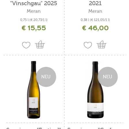
"Vinschgau" 2025
2021
Meran
Meran
0,75 l
(€ 20,73/1 l)
0,38 l
(€ 121,05/1 l)
€ 15,55
€ 46,00
inkl. MwSt. zzgl. Versandkosten
inkl. MwSt. zzgl. Versandkosten
NEU
NEU