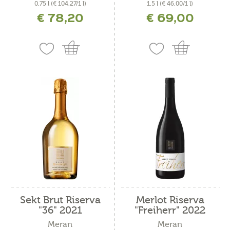
0,75 l
(€ 104,27/1 l)
1,5 l
(€ 46,00/1 l)
€ 78,20
€ 69,00
inkl. MwSt. zzgl. Versandkosten
inkl. MwSt. zzgl. Versandkosten
Sekt Brut Riserva
Merlot Riserva
"36" 2021
"Freiherr" 2022
Meran
Meran