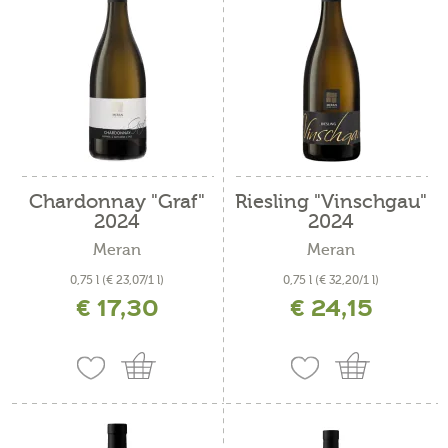
Chardonnay "Graf"
Riesling "Vinschgau"
2024
2024
Meran
Meran
0,75 l
(€ 23,07/1 l)
0,75 l
(€ 32,20/1 l)
€ 17,30
€ 24,15
inkl. MwSt. zzgl. Versandkosten
inkl. MwSt. zzgl. Versandkosten