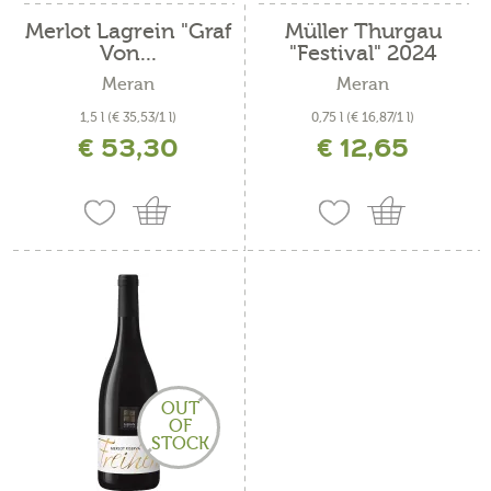
Merlot Lagrein "Graf
Müller Thurgau
Von...
"Festival" 2024
Meran
Meran
1,5 l
(€ 35,53/1 l)
0,75 l
(€ 16,87/1 l)
€ 53,30
€ 12,65
inkl. MwSt. zzgl. Versandkosten
inkl. MwSt. zzgl. Versandkosten
OUT
OF
STOCK