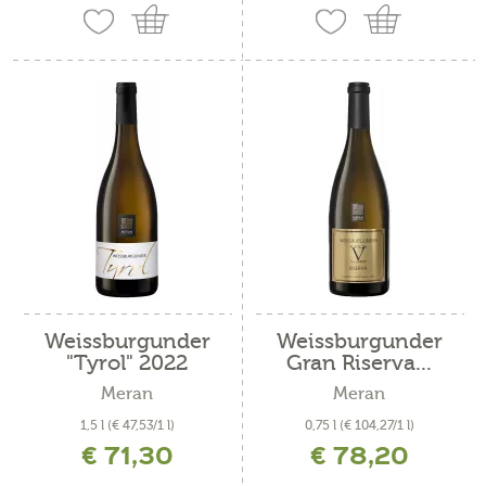
Weissburgunder
Weissburgunder
"Tyrol" 2022
Gran Riserva...
Meran
Meran
1,5 l
(€ 47,53/1 l)
0,75 l
(€ 104,27/1 l)
€ 71,30
€ 78,20
inkl. MwSt. zzgl. Versandkosten
inkl. MwSt. zzgl. Versandkosten