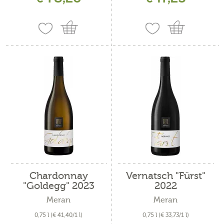
Chardonnay
Vernatsch "Fürst"
"Goldegg" 2023
2022
Meran
Meran
0,75 l
(€ 41,40/1 l)
0,75 l
(€ 33,73/1 l)
inkl. MwSt. zzgl. Versandkosten
inkl. MwSt. zzgl. Versandkosten