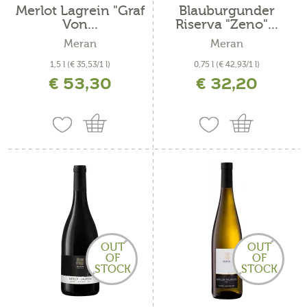
Merlot Lagrein "Graf
Blauburgunder
Von...
Riserva "Zeno"...
Meran
Meran
1,5 l
(€ 35,53/1 l)
0,75 l
(€ 42,93/1 l)
€ 53,30
€ 32,20
inkl. MwSt. zzgl. Versandkosten
inkl. MwSt. zzgl. Versandkosten
OUT
OUT
OF
OF
STOCK
STOCK