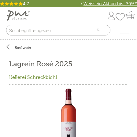
4.7
➝
Weissein Aktion bis -30%*
Roséwein
Lagrein Rosé 2025
Kellerei Schreckbichl