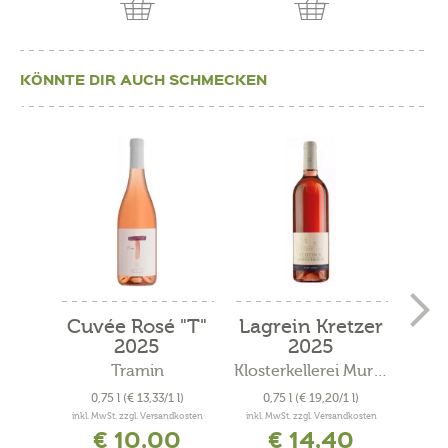
KÖNNTE DIR AUCH SCHMECKEN
Cuvée Rosé "T"
Lagrein Kretzer
La
2025
2025
Tramin
Klosterkellerei Muri Gries
A
0,75 l
(€ 13,33/1 l)
0,75 l
(€ 19,20/1 l)
0
inkl. MwSt. zzgl. Versandkosten
inkl. MwSt. zzgl. Versandkosten
inkl. 
€ 10,00
€ 14,40