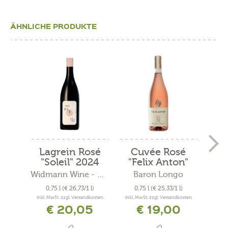
ÄHNLICHE PRODUKTE
Lagrein Rosé
Cuvée Rosé
Cuv
"Soleil" 2024
"Felix Anton"
Bio...
Widmann Wine - Angelinihof
Baron Longo
0,75 l
(€ 26,73/1 l)
0,75 l
(€ 25,33/1 l)
1
inkl. MwSt. zzgl. Versandkosten
inkl. MwSt. zzgl. Versandkosten
inkl. 
€ 20,05
€ 19,00