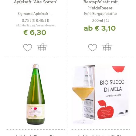
Apfelsaft "Alte Sorten"
Bergapfelsaft mit
Heidelbeere
Sigmund Apfelsaft -...
Kohl Bergapfelsäfte
0,75 l
(€ 8,40/1 l)
200ml | 1l
ab € 3,10
inkl. MwSt. zzgl. Versandkosten
€ 6,30