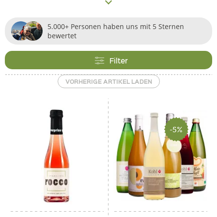
kreiert und genauso viele Nuancen hervorgehoben
werden. Bei Pur Südtirol können Sie die gesamte
5.000+ Personen haben uns mit 5 Sternen
Geschmackspalette des Südtiroler Apfels entdecken, von
bewertet
naturtrüb, bis Bio, vom Bergapfelsaft bis hin zu
exotischen Varianten wie dem
Weirouge
. Es werden stets
Filter
ausschließlich Früchte von erstklassiger Qualität
verarbeitet, gänzlich frei von Zusatzstoffen, gänzlich
VORHERIGE ARTIKEL LADEN
natürlich.
-5%