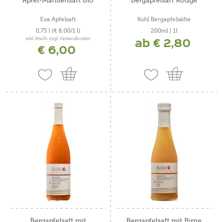
Apfel-Marillensaft Bio
Bergapfelsaft Rouge
Eva Apfelsaft
Kohl Bergapfelsäfte
0,75 l
(€ 8,00/1 l)
200ml | 1l
ab € 2,80
inkl. MwSt. zzgl. Versandkosten
€ 6,00
Bergapfelsaft mit
Bergapfelsaft mit Birne