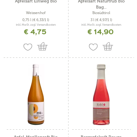
Apfelsaft Einweg Bio
Apfelsaft Naturtrüb Bio
Bag...
Weissenhof
Biosüdtirol
0,75 l
(€ 6,33/1 l)
3 l
(€ 4,97/1 l)
inkl. MwSt. zzgl. Versandkosten
inkl. MwSt. zzgl. Versandkosten
€ 4,75
€ 14,90