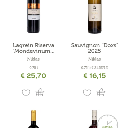
Lagrein Riserva
Sauvignon "Doxs"
“Mondevinum...
2025
Niklas
Niklas
0,75 l
0,75 l
(€ 21,53/1 l)
€ 25,70
€ 16,15
inkl. MwSt. zzgl. Versandkosten