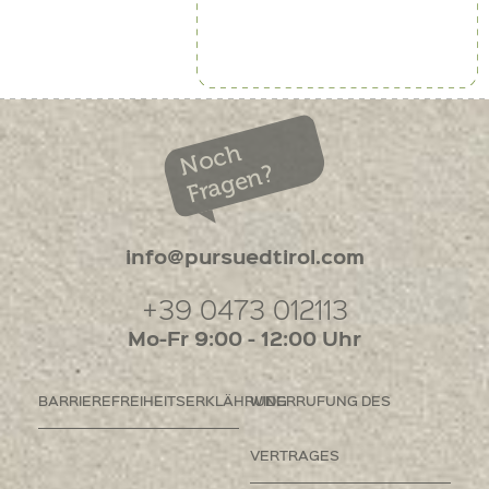
Noch
Fragen?
info@pursuedtirol.com
+39 0473 012113
Mo-Fr 9:00 - 12:00 Uhr
BARRIEREFREIHEITSERKLÄHRUNG
WIDERRUFUNG DES
VERTRAGES