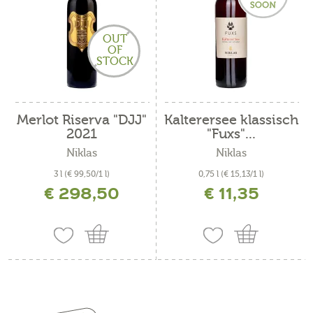
OUT
OF
STOCK
Merlot Riserva "DJJ"
Kalterersee klassisch
2021
"Fuxs"...
Niklas
Niklas
3 l
(€ 99,50/1 l)
0,75 l
(€ 15,13/1 l)
€ 298,50
€ 11,35
inkl. MwSt. zzgl. Versandkosten
inkl. MwSt. zzgl. Versandkosten