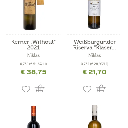
Kerner „Without“
Weißburgunder
2021
Riserva "Klaser...
Niklas
Niklas
0,75 l
(€ 51,67/1 l)
0,75 l
(€ 28,93/1 l)
€ 38,75
€ 21,70
inkl. MwSt. zzgl. Versandkosten
inkl. MwSt. zzgl. Versandkosten