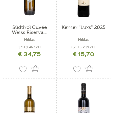
Südtirol Cuvée
Kerner "Luxs" 2025
Weiss Riserva...
Niklas
Niklas
0,75 l
(€ 46,33/1 l)
0,75 l
(€ 20,93/1 l)
€ 34,75
€ 15,70
inkl. MwSt. zzgl. Versandkosten
inkl. MwSt. zzgl. Versandkosten