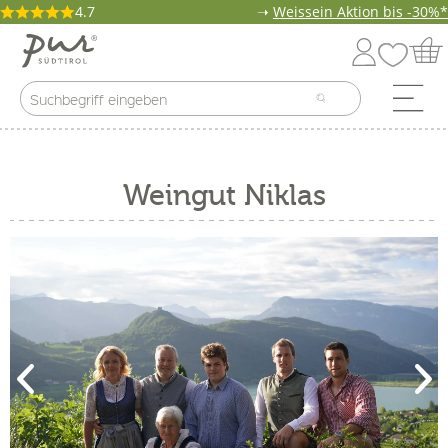
4.7
➝
Weissein Aktion bis -30%*
Weingut Niklas