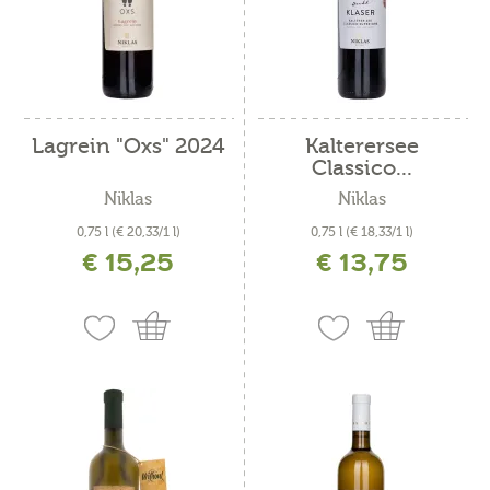
Lagrein "Oxs" 2024
Kalterersee
Classico...
Niklas
Niklas
0,75 l
(€ 20,33/1 l)
0,75 l
(€ 18,33/1 l)
€ 15,25
€ 13,75
inkl. MwSt. zzgl. Versandkosten
inkl. MwSt. zzgl. Versandkosten