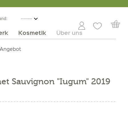
and:
erk
Kosmetik
Über uns
nline
mmer
 Angebot
Großhandel
Obst & Gemüse
Service
Süßes
Jobs
net Sauvignon "Iugum" 2019