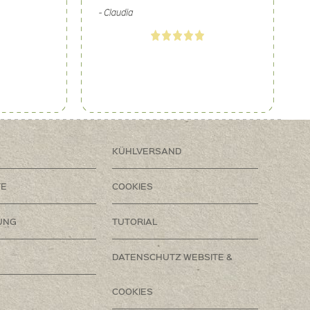
KÜHLVERSAND
TE
COOKIES
UNG
TUTORIAL
DATENSCHUTZ WEBSITE &
COOKIES