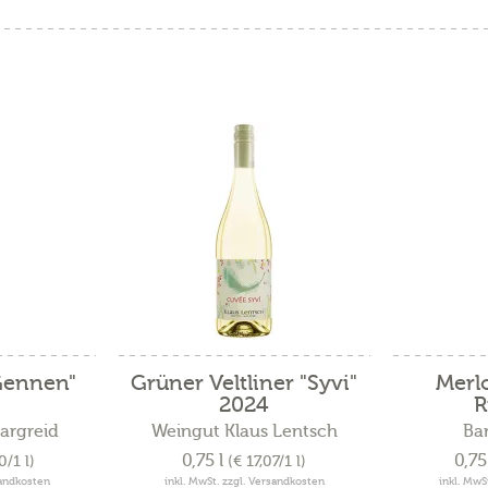
Gennen"
Grüner Veltliner "Syvi"
Merl
2024
R
Margreid
Weingut Klaus Lentsch
Bar
0,75 l
0,75
0/1 l)
(€ 17,07/1 l)
sandkosten
inkl. MwSt. zzgl. Versandkosten
inkl. MwS