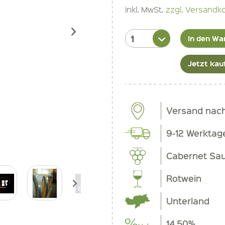
inkl. MwSt.
zzgl. Versandk
In den Wa
Jetzt kau
Versand nac
9-12 Werktag
Cabernet Sau
Rotwein
Unterland
14.50%