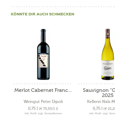
KÖNNTE DIR AUCH SCHMECKEN
Merlot Cabernet Franc...
Sauvignon "
2025
Weingut Peter Dipoli
Kellerei Nals 
0,75 l
0,75 l
(€ 75,93/1 l)
(€ 21,2
inkl. MwSt. zzgl. Versandkosten
inkl. MwSt. zzgl. Ver