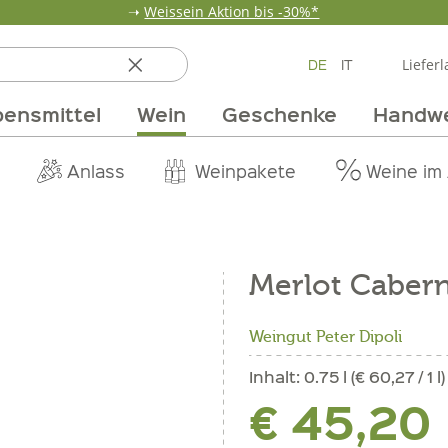
➝
Weissein Aktion bis -30%*
DE
IT
Lieferl
ensmittel
Wein
Geschenke
Handw
ten
 & Öle
Erdbeerzeit
Getränke
Team
Verpackungen
Anlass
Unsere Märkte
Vom Getreide
Wandern
Weinpakete
Pur Exclusive O
Vorratska
Weine im
Merlot Caber
Weingut Peter Dipoli
Inhalt:
0.75 l (€ 60,27 / 1 l)
€ 45,20