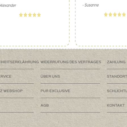
EIHEITSERKLÄHRUNG
WIDERRUFUNG DES VERTRAGES
ZAHLUNG
RVICE
ÜBER UNS
STANDOR
Z WEBSHOP
PUR EXCLUSIVE
SCHLICHT
AGB
KONTAKT