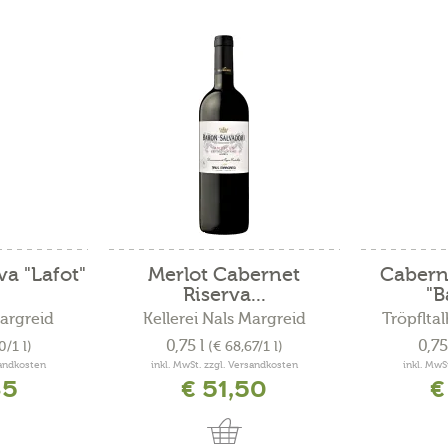
va "Lafot"
Merlot Cabernet
Cabern
Riserva...
"B
Margreid
Kellerei Nals Margreid
Tröpflta
0,75 l
0,75
0/1 l)
(€ 68,67/1 l)
sandkosten
inkl. MwSt. zzgl. Versandkosten
inkl. MwS
85
€ 51,50
€