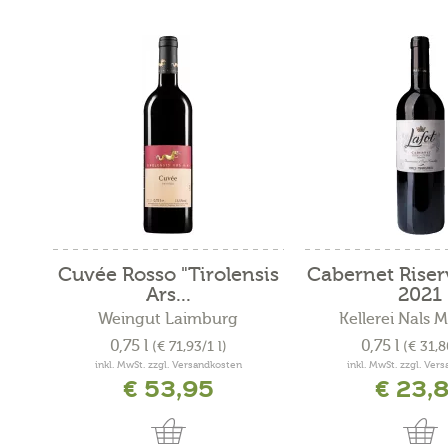
Cuvée Rosso "Tirolensis
Cabernet Riser
Ars...
2021
Weingut Laimburg
Kellerei Nals 
0,75 l
0,75 l
(€ 71,93/1 l)
(€ 31,8
inkl. MwSt. zzgl. Versandkosten
inkl. MwSt. zzgl. Ver
€ 53,95
€ 23,