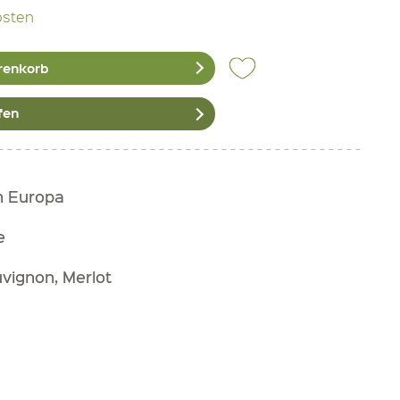
osten
renkorb
fen
h Europa
e
vignon, Merlot