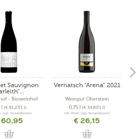
et Sauvignon
Vernatsch "Arena" 2021
arleith"...
lhof - Bioweinhof
Weingut Oberstein
 l
0,75 l
(€ 81,27/1 l)
(€ 34,87/1 l)
t. zzgl. Versandkosten
inkl. MwSt. zzgl. Versandkosten
 60,95
€ 26,15