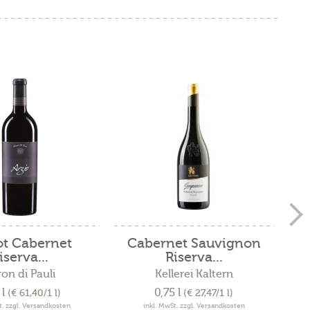
ot Cabernet
Cabernet Sauvignon
Ca
iserva...
Riserva...
on di Pauli
Kellerei Kaltern
 l
0,75 l
(€ 61,40/1 l)
(€ 27,47/1 l)
t. zzgl. Versandkosten
inkl. MwSt. zzgl. Versandkosten