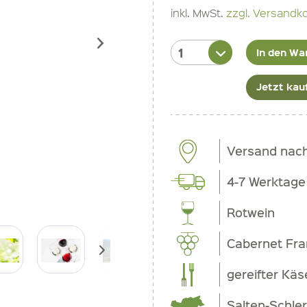
inkl. MwSt.
zzgl. Versandk
In den Wa
Jetzt kau
Versand nac
4-7 Werktage
Rotwein
Cabernet Fra
gereifter Käs
Salten-Schle