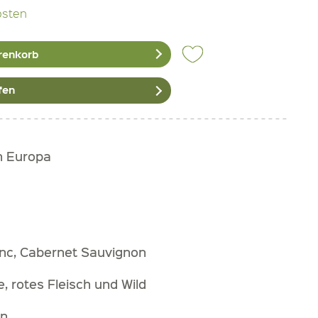
osten
renkorb
fen
h Europa
nc, Cabernet Sauvignon
e, rotes Fleisch und Wild
rn