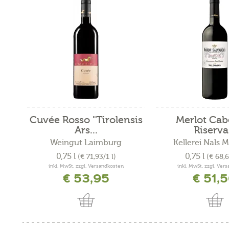
Cuvée Rosso "Tirolensis
Merlot Cab
Ars...
Riserva.
Weingut Laimburg
Kellerei Nals 
0,75 l
0,75 l
(€ 71,93/1 l)
(€ 68,6
inkl. MwSt. zzgl. Versandkosten
inkl. MwSt. zzgl. Ver
€ 53,95
€ 51,