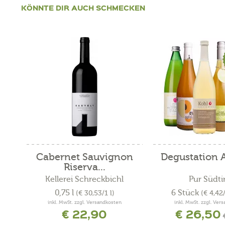
KÖNNTE DIR AUCH SCHMECKEN
Cabernet Sauvignon
Degustation A
Riserva...
Kellerei Schreckbichl
Pur Südti
0,75 l
6 Stück
(€ 30,53/1 l)
(€ 4,42
inkl. MwSt. zzgl. Versandkosten
inkl. MwSt. zzgl. Ver
€ 22,90
€ 26,50