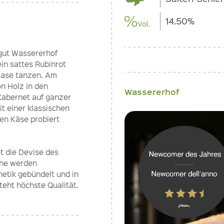
14.50%
ngut Wassererhof
ein sattes Rubinrot
Nase tanzen. Am
n Holz in den
Wassererhof
 Cabernet auf ganzer
t einer klassischen
en Käse probiert
t die Devise des
nne werden
etik gebündelt und in
teht höchste Qualität.