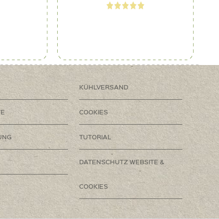
KÜHLVERSAND
TE
COOKIES
UNG
TUTORIAL
DATENSCHUTZ WEBSITE &
COOKIES