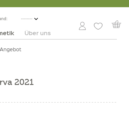
and:
metik
Über uns
nline
mmer
 Angebot
Großhandel
Obst & Gemüse
Service
Süßes
Jobs
rva 2021