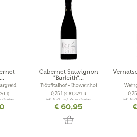
ernet
Cabernet Sauvignon
Vernatsc
..
"Barleith"...
Margreid
Tröpfltalhof - Bioweinhof
Weing
0,75 l
0,75
7/1 l)
(€ 81,27/1 l)
sandkosten
inkl. MwSt. zzgl. Versandkosten
inkl. MwS
50
€ 60,95
€