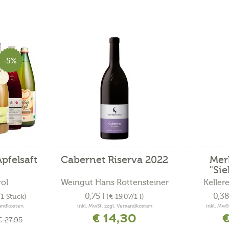
-5%
pfelsaft
Cabernet Riserva 2022
Merl
"Sie
rol
Weingut Hans Rottensteiner
Keller
0,75 l
0,38
/1 Stück)
(€ 19,07/1 l)
sandkosten
inkl. MwSt. zzgl. Versandkosten
inkl. MwS
€ 14,30
€
€ 27,95