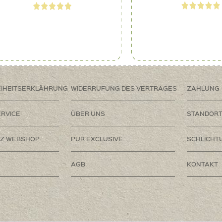
EIHEITSERKLÄHRUNG
WIDERRUFUNG DES VERTRAGES
ZAHLUNG
RVICE
ÜBER UNS
STANDOR
Z WEBSHOP
PUR EXCLUSIVE
SCHLICHT
AGB
KONTAKT