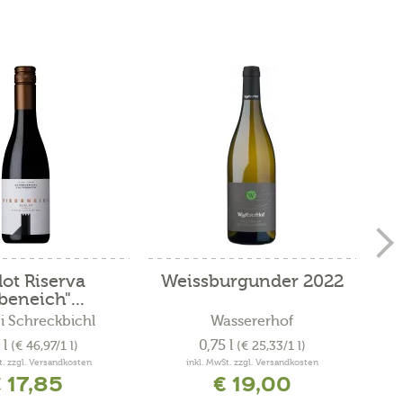
ot Riserva
Weissburgunder 2022
beneich"...
ei Schreckbichl
Wassererhof
 l
0,75 l
(€ 46,97/1 l)
(€ 25,33/1 l)
t. zzgl. Versandkosten
inkl. MwSt. zzgl. Versandkosten
 17,85
€ 19,00