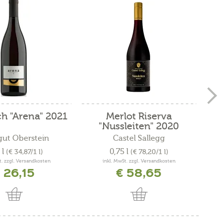
h "Arena" 2021
Merlot Riserva
La
"Nussleiten" 2020
ut Oberstein
Castel Sallegg
 l
0,75 l
(€ 34,87/1 l)
(€ 78,20/1 l)
t. zzgl. Versandkosten
inkl. MwSt. zzgl. Versandkosten
 26,15
€ 58,65