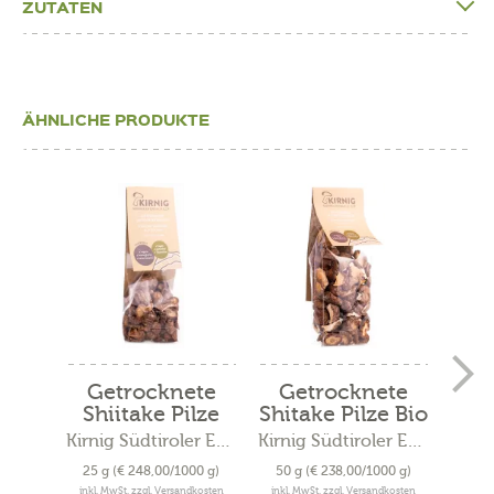
ZUTATEN
ÄHNLICHE PRODUKTE
Getrocknete
Getrocknete
R
Shiitake Pilze
Shitake Pilze Bio
Str
Bio
Kirnig Südtiroler Edelpilze
Kirnig Südtiroler Edelpilze
25 g
(€ 248,00/1000 g)
50 g
(€ 238,00/1000 g)
500
inkl. MwSt. zzgl. Versandkosten
inkl. MwSt. zzgl. Versandkosten
inkl. 