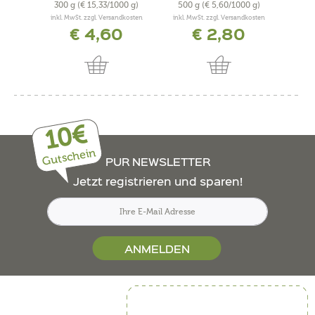
300 g
(€ 15,33/1000 g)
500 g
(€ 5,60/1000 g)
0,2
inkl. MwSt. zzgl. Versandkosten
inkl. MwSt. zzgl. Versandkosten
inkl. 
€ 4,60
€ 2,80
10€
Gutschein
PUR NEWSLETTER
Jetzt registrieren und sparen!
ANMELDEN