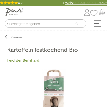
4.7
➝
Weissein Aktion bis -30%*
Gemüse
Kartoffeln festkochend Bio
Feichter Bernhard