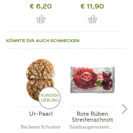
€ 6,20
€ 11,90
KÖNNTE DIR AUCH SCHMECKEN
KUNDEN-
LIEBLING
Ur-Paarl
Rote Rüben
Ba
Streifenschnitt
Bäckerei Schuster
Saatbaugenossenschaft...
Hofk