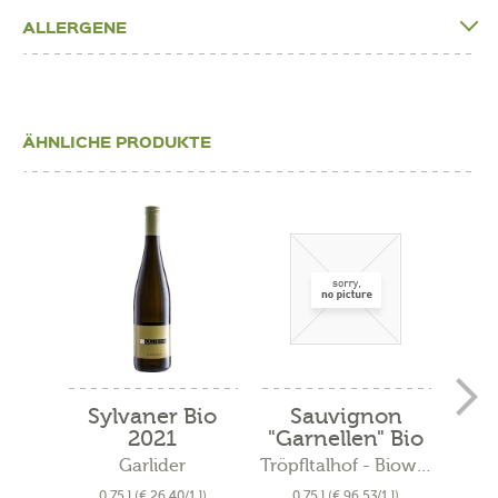
ALLERGENE
ÄHNLICHE PRODUKTE
Sylvaner Bio
Sauvignon
C
2021
"Garnellen" Bio
"
2019
Garlider
Tröpfltalhof - Bioweinhof
A
0,75 l
(€ 26,40/1 l)
0,75 l
(€ 96,53/1 l)
0