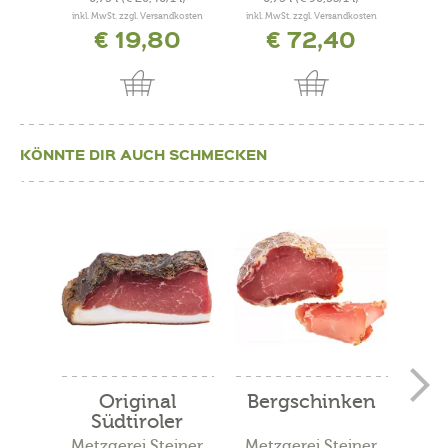
inkl. MwSt. zzgl. Versandkosten
inkl. MwSt. zzgl. Versandkosten
inkl. 
€ 19,80
€ 72,40
KÖNNTE DIR AUCH SCHMECKEN
Original
Bergschinken
S
Südtiroler
Bauernspeck
M
Metzgerei Steiner
Metzgerei Steiner