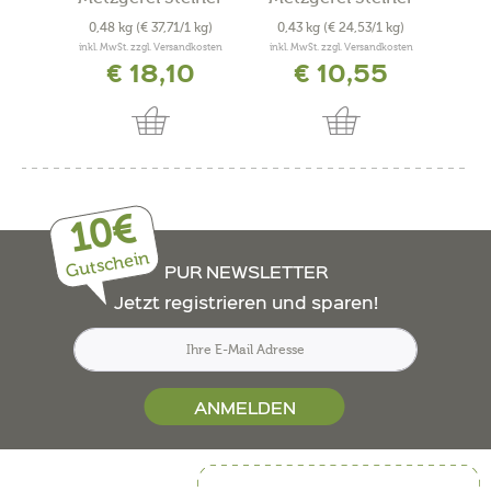
0,48 kg
(€ 37,71/1 kg)
0,43 kg
(€ 24,53/1 kg)
0,4
inkl. MwSt. zzgl. Versandkosten
inkl. MwSt. zzgl. Versandkosten
inkl. 
€ 18,10
€ 10,55
10€
Gutschein
PUR NEWSLETTER
Jetzt registrieren und sparen!
ANMELDEN