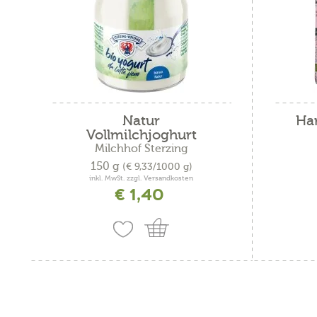
Meraner Mühle
Sorghum
Metzgerei Pfitscher
Teff
Metzgerei Steiner
verschiedene Körner
Milchhof Sterzing
Weizen
Partschillerhof
Weizenvollkornmehl
Natur
Ha
Vollmilchjoghurt
Pastalpina
aus...
Milchhof Sterzing
150 g
(€ 9,33/1000 g)
Pflegerhof - Biokräuter
inkl. MwSt. zzgl. Versandkosten
€ 1,40
PLIMA Südtirol Bio-Kosmeti
Profanter Natur-Backstube
Saatbaugenossenschaft Pus
Santerhof
Seibstock Manufaktur