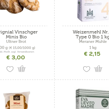
Weichkäse
Birne
Erdbeere
Grapefruit
Heidelbeere
ignial Vinschger
Weizenmehl Nr.
Minis Bio
Type 0 Bio 1 k
Himbeere
Ultner Brot
Meraner Mühle
Holunder
00 g
1 kg
(€ 15,00/1000 g)
€ 2,15
nkl. MwSt. zzgl. Versandkosten
€ 3,00
Honig
Johannisbeer
Kaffee
Kamille
Karotte
Kirsche