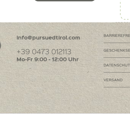
BARRIEREFR
info@pursuedtirol.com
+39 0473 012113
GESCHENKSE
Mo-Fr 9:00 - 12:00 Uhr
DATENSCHUT
VERSAND