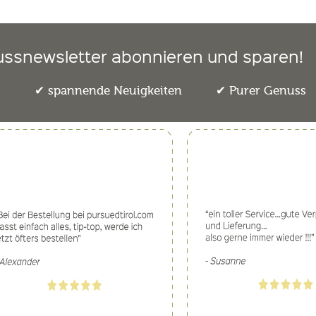
ussnewsletter abonnieren und sparen!
e
spannende Neuigkeiten
Purer Genuss
aft
VI.P