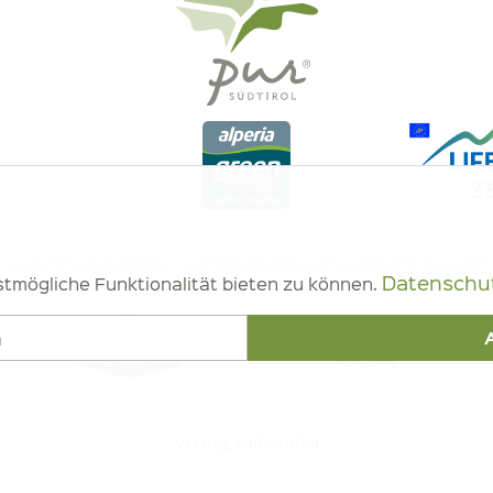
QUALITÄT AUS SÜDTIROL - SÜDTIROLER HERKUNFT & GEPRÜFTE QUALITÄT
Datenschut
tmögliche Funktionalität bieten zu können.
n
Vertrag widerrufen
rolliert von IT BIO 013 – Kontrollnummer BZ-00756-B