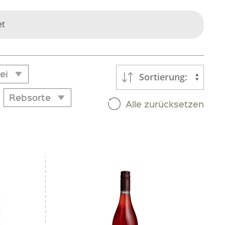
et
ei
Sortierung:
Rebsorte
ei
Alle zurücksetzen
Rebsorte
Cidre