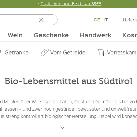
➝
Gratis Versand Erstb. ab 69€*
DE
IT
Lieferl
Wein
Geschenke
Handwerk
Kos
ten
 & Öle
Erdbeerzeit
Getränke
Team
Verpackungen
Anlass
Unsere Märkte
Vom Getreide
Wandern
Weinpakete
Pur Exclusive O
Vorratska
Weine im
Bio-Lebensmittel aus Südtirol
 Mehlen über Wurstspezialitäten, Obst und Gemüse bis hin zu K
auf lassen – und zwar noch gesünder, bewusster und umweltfreund
 streng kontrolliert biologischer Herstellung. Dabei wird kons
artet ihr? Mit Bio noch bewusster genießen!