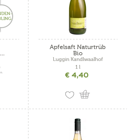
NDEN-
BLING
uma
Apfelsaft Naturtrüb
..
Bio
Luggin Kandlwaalhof
1 l
)
€ 4,40
en
t