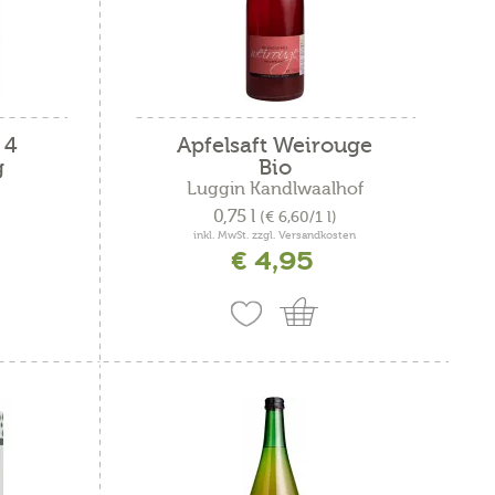
 4
Apfelsaft Weirouge
g
Bio
Luggin Kandlwaalhof
0,75 l
(€ 6,60/1 l)
inkl. MwSt. zzgl. Versandkosten
€ 4,95
e