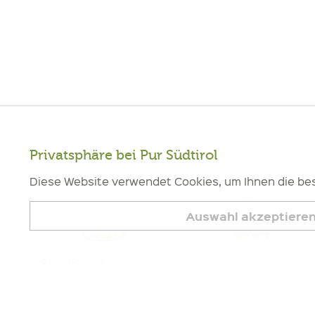
Privatsphäre bei Pur Südtirol
Funktionale
Diese Website verwendet Cookies, um Ihnen die bes
Marketing
Auswahl akzeptiere
Tracking
© 2026 Pur Südtirol
Service
Impressum
|
Cookies
| MwSt-Nr. IT02578060218 | Bio-Zertifiziert: Kont