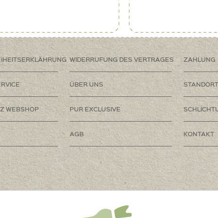
EIHEITSERKLÄHRUNG
WIDERRUFUNG DES VERTRAGES
ZAHLUNG
RVICE
ÜBER UNS
STANDOR
Z WEBSHOP
PUR EXCLUSIVE
SCHLICHT
AGB
KONTAKT