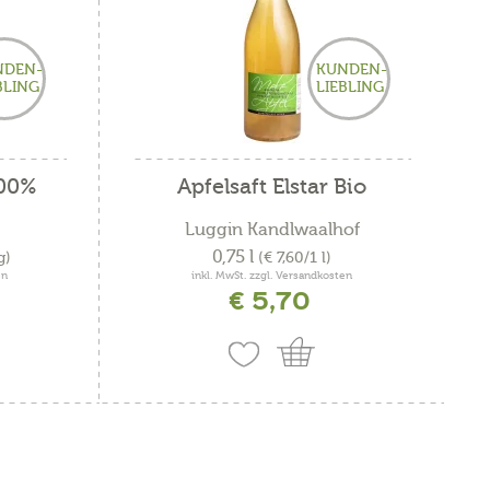
h
NDEN-
KUNDEN-
BLING
LIEBLING
100%
Apfelsaft Elstar Bio
Luggin Kandlwaalhof
0,75 l
g)
(€ 7,60/1 l)
en
inkl. MwSt. zzgl. Versandkosten
€ 5,70