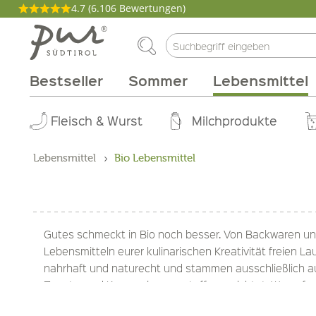
4.7
(6.106 Bewertungen)
Bestseller
Sommer
Lebensmittel
Philosophie
Aperitif
Fleisch & Wurst
Weinarten
Pakete
Kochen
Körperpflege
Genussmagazin
Abo Box
Brunch
Wohnen
Rebsorten
Tinkturen
Milchprodukte
Grillen
Gutscheine
Zirbe
Produzen
Gebiet
Düfte
Lebensmittel
Bio Lebensmittel
Gutes schmeckt in Bio noch besser. Von Backwaren und
Lebensmitteln eurer kulinarischen Kreativität freien L
nahrhaft und naturecht und stammen ausschließlich aus
Zusatz- und Konservierungsstoffe verzichtet. Worauf w