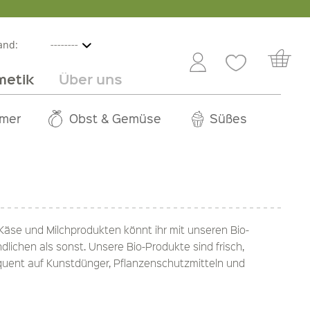
and:
metik
Über uns
nline
mmer
 Angebot
Großhandel
Obst & Gemüse
Service
Süßes
Jobs
äse und Milchprodukten könnt ihr mit unseren Bio-
lichen als sonst. Unsere Bio-Produkte sind frisch,
equent auf Kunstdünger, Pflanzenschutzmitteln und