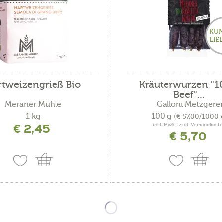
rote Früchte
Spitzwegeric
KU
LIE
Vanille
Waldfrüchte
Zitrone
rtweizengrieß Bio
Kräuterwurzen "
Beef"...
Meraner Mühle
Galloni Metzgerei
1 kg
100 g
(€ 57,00/1000 
€ 2,45
inkl. MwSt. zzgl. Versandkost
€ 5,70
k
tertal