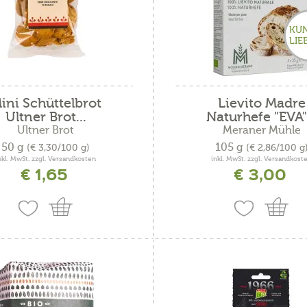
Kokosnuss
KU
Kürbis
LIE
Mango
Mango Curc
ini Schüttelbrot
Lievito Madre
Marille
Ultner Brot...
Naturhefe "EVA".
Ultner Brot
Meraner Mühle
Natur
50 g
105 g
(€ 3,30/100 g)
(€ 2,86/100 g
nkl. MwSt. zzgl. Versandkosten
inkl. MwSt. zzgl. Versandkost
Orange
€ 1,65
€ 3,00
Passionsfruch
Pfefferminz
n Sauerkraut
Pfirsich
Preiselbeere
Rote Beete