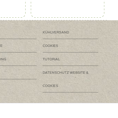
KÜHLVERSAND
TE
COOKIES
UNG
TUTORIAL
DATENSCHUTZ WEBSITE &
COOKIES