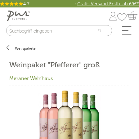
4.7
➝
Gratis Versand Erstb. ab 69€*
Weinpakete
Weinpaket "Pfefferer" groß
Meraner Weinhaus