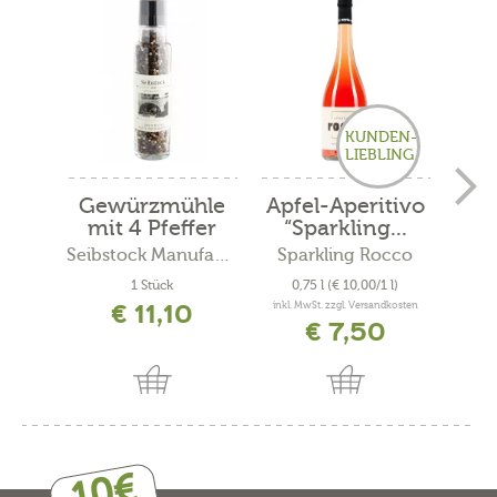
KUNDEN-
LIEBLING
Gewürzmühle
Apfel-Aperitivo
Ge
mit 4 Pfeffer
“Sparkling...
sc
Seibstock Manufaktur
Sparkling Rocco
1 Stück
0,75 l
(€ 10,00/1 l)
€ 11,10
inkl. MwSt. zzgl. Versandkosten
€ 7,50
10€