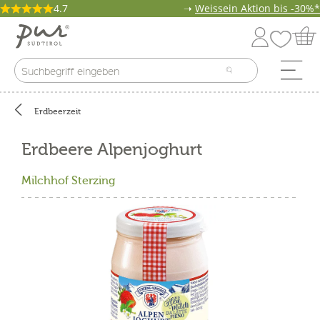
4.7
➝
Weissein Aktion bis -30%*
Erdbeerzeit
Erdbeere Alpenjoghurt
Milchhof Sterzing