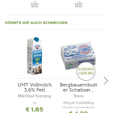
KÖNNTE DIR AUCH SCHMECKEN
KUNDEN-
LIEBLING
UHT Vollmilch
Bergbauernbutt
3,6% Fett
er Schabser...
Fru
Milchhof Sterzing
Brimi
1 l
250 g
(€ 17,20/1000 g)
270
€ 1,85
inkl. MwSt. zzgl. Versandkosten
inkl. 