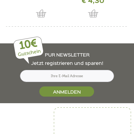
€ 4,30
a
10€
Gutschein
PUR NEWSLETTER
Jetzt registrieren und sparen!
ANMELDEN