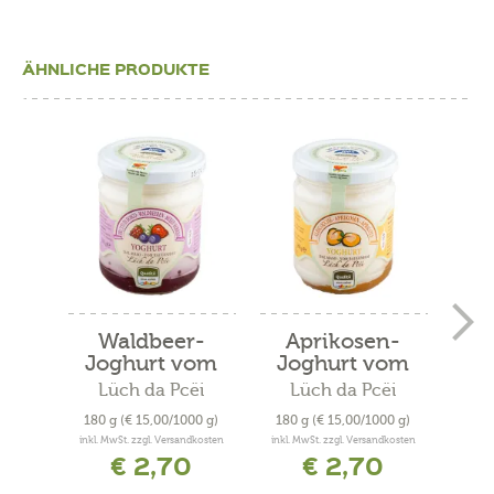
ÄHNLICHE PRODUKTE
Waldbeer-
Aprikosen-
Joghurt vom
Joghurt vom
Jo
Bauernhof
Bauernhof
B
Lüch da Pcëi
Lüch da Pcëi
L
180 g
(€ 15,00/1000 g)
180 g
(€ 15,00/1000 g)
180
inkl. MwSt. zzgl. Versandkosten
inkl. MwSt. zzgl. Versandkosten
inkl. 
€ 2,70
€ 2,70