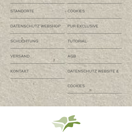
STANDORTE
COOKIES
DATENSCHUTZ WEBSHOP
PUR EXCLUSIVE
SCHLICHTUNG
TUTORIAL
VERSAND
AGB
KONTAKT
DATENSCHUTZ WEBSITE &
COOKIES