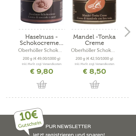
Haselnuss -
Mandel -Tonka
Sch
Schokocreme...
Creme
me 
Oberhöller Schokolade
Oberhöller Schokolade
200 g
(€ 49,00/1000 g)
200 g
(€ 42,50/1000 g)
200
inkl. MwSt. zzgl. Versandkosten
inkl. MwSt. zzgl. Versandkosten
inkl. 
€ 9,80
€ 8,50
10€
Gutschein
PUR NEWSLETTER
Jetzt registrieren und sparen!