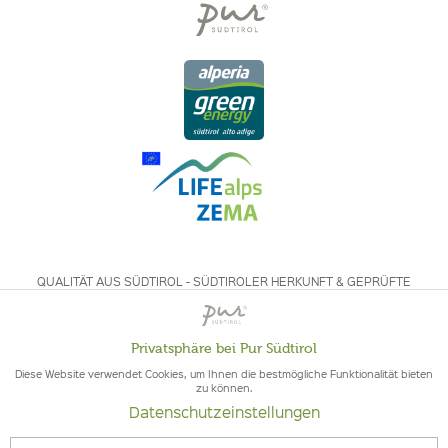
QUALITÄT AUS SÜDTIROL - SÜDTIROLER HERKUNFT & GEPRÜFTE
QUALITÄT
Privatsphäre bei Pur Südtirol
Aktiv
Funktionale
Diese Website verwendet Cookies, um Ihnen die bestmögliche Funktionalität bieten
zu können.
Datenschutzeinstellungen
Inaktiv
Marketing
© 2026 Pur Südtirol