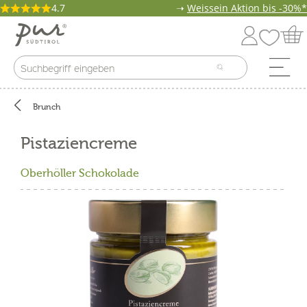
4.7
➝
Weissein Aktion bis -30%*
Brunch
Pistaziencreme
Oberhöller Schokolade