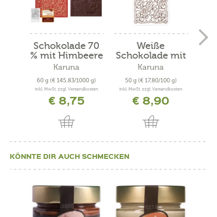
Schokolade 70
Weiße
Fei
% mit Himbeere
Schokolade mit
o
Bio
Mandeln,...
Karuna
Karuna
60 g
(€ 145,83/1000 g)
50 g
(€ 17,80/100 g)
100
inkl. MwSt. zzgl. Versandkosten
inkl. MwSt. zzgl. Versandkosten
inkl. 
€ 8,75
€ 8,90
KÖNNTE DIR AUCH SCHMECKEN